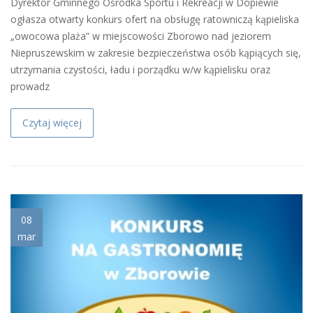
Dyrektor Gminnego Ośrodka Sportu i Rekreacji w Dopiewie
ogłasza otwarty konkurs ofert na obsługę ratowniczą kąpieliska
„owocowa plaża” w miejscowości Zborowo nad jeziorem
Niepruszewskim w zakresie bezpieczeństwa osób kąpiących się,
utrzymania czystości, ładu i porządku w/w kąpielisku oraz
prowadz
Czytaj więcej
ikona_gastro.jpg
08
mar