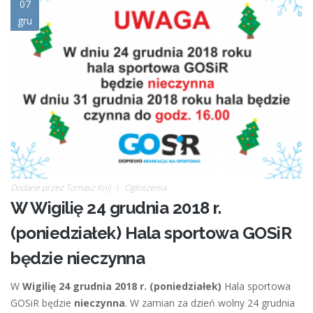
nieczynne24.png
07
gru
Dodane przez
Tomasz Knij
Ogłoszenia
W Wigilię 24 grudnia 2018 r.
(poniedziałek) Hala sportowa GOSiR
będzie nieczynna
W
Wigilię 24 grudnia 2018 r. (poniedziałek)
Hala sportowa
GOSiR będzie
nieczynna
. W zamian za dzień wolny 24 grudnia