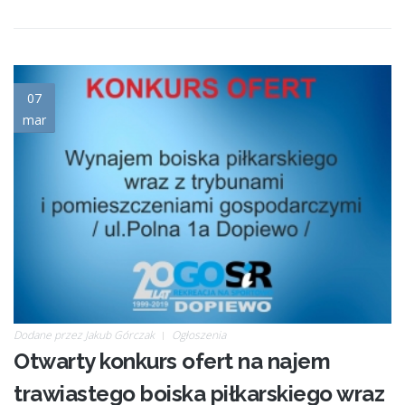
tlo_boisko.jpg
07
mar
Dodane przez
Jakub Górczak
Ogłoszenia
Otwarty konkurs ofert na najem
trawiastego boiska piłkarskiego wraz