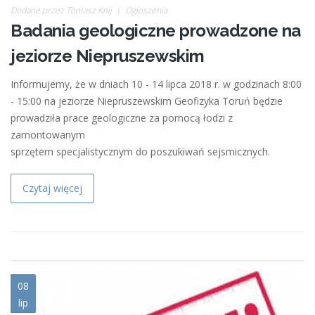
Dodane przez
Tomasz Knij
Ogłoszenia
Badania geologiczne prowadzone na
jeziorze Niepruszewskim
Informujemy, że w dniach 10 - 14 lipca 2018 r. w godzinach 8:00
- 15:00 na jeziorze Niepruszewskim Geofizyka Toruń będzie
prowadziła prace geologiczne za pomocą łodzi z
zamontowanym
sprzętem specjalistycznym do poszukiwań sejsmicznych.
Czytaj więcej
wazne.jpg
08
lip