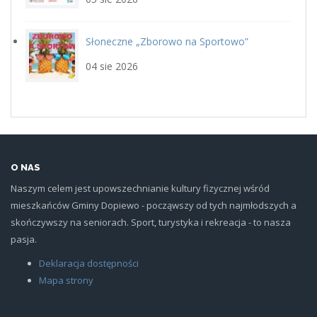
Słoneczne „Zborowo na Sportowo”
ikona_zborowo_na_sportowo.j
04 sie 2026
O NAS
Naszym celem jest upowszechnianie kultury fizycznej wśród
mieszkańców Gminy Dopiewo - począwszy od tych najmłodszych a
skończywszy na seniorach. Sport, turystyka i rekreacja - to nasza
pasja.
Deklaracja dostępności
Mapa strony