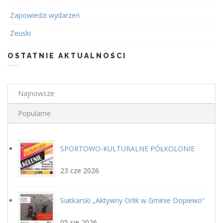
Zapowiedzi wydarzeń
Zeuski
OSTATNIE AKTUALNOŚCI
Najnowsze
Popularne
SPORTOWO-KULTURALNE PÓŁKOLONIE
plakat.jpg
LETNIE Z GOSiR w DOPIEWIE
23 cze 2026
Siatkarski „Aktywny Orlik w Gminie Dopiewo”
siatka_poziom.jpg
22 sierpnia
05 sie 2026