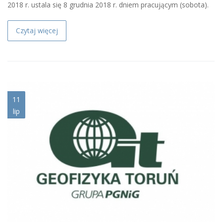
2018 r. ustala się 8 grudnia 2018 r. dniem pracującym (sobota).
Czytaj więcej
gt-pgnig-logo.jpg
11
lip