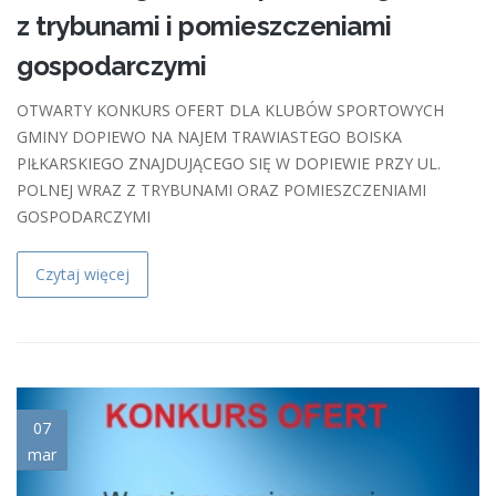
z trybunami i pomieszczeniami
gospodarczymi
OTWARTY KONKURS OFERT DLA KLUBÓW SPORTOWYCH
GMINY DOPIEWO NA NAJEM TRAWIASTEGO BOISKA
PIŁKARSKIEGO ZNAJDUJĄCEGO SIĘ W DOPIEWIE PRZY UL.
POLNEJ WRAZ Z TRYBUNAMI ORAZ POMIESZCZENIAMI
GOSPODARCZYMI
Czytaj więcej
tlo_konkurs.jpg
07
mar