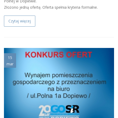
Polnej w Dopiewie.
Złożono jedną ofertę. Oferta spełnia kryteria formalne.
Czytaj więcej
tlo_konkurs.jpg
15
mar