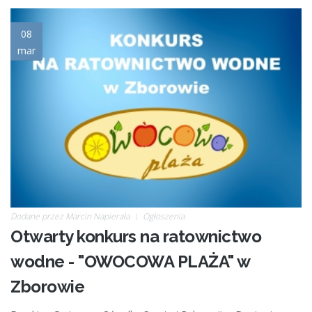
ikona_ratownictwo.jpg
08
mar
Dodane przez
Marcin Napierała
Ogłoszenia
Otwarty konkurs na ratownictwo
wodne - "OWOCOWA PLAŻA" w
Zborowie