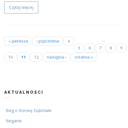
Czytaj więcej
…
« pierwsza
‹ poprzednia
4
Strony
5
6
7
8
9
10
11
12
następna ›
ostatnia »
AKTUALNOŚCI
Bieg o Koronę Dąbrówki
Bieganie