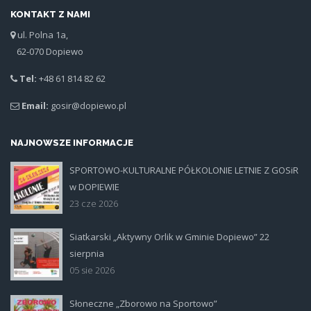
KONTAKT Z NAMI
ul. Polna 1a,
62-070 Dopiewo
Tel:
+48 61 814 82 62
Email:
gosir@dopiewo.pl
NAJNOWSZE INFORMACJE
SPORTOWO-KULTURALNE PÓŁKOLONIE LETNIE Z GOSiR
plakat.jpg
w DOPIEWIE
23 cze 2026
Siatkarski „Aktywny Orlik w Gminie Dopiewo” 22
siatka_poziom.jpg
sierpnia
05 sie 2026
Słoneczne „Zborowo na Sportowo”