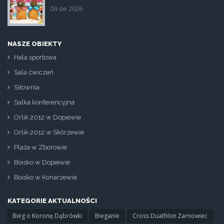
ikona_zborowo_na_sportowo.jp
04 sie 2026
NASZE OBIEKTY
Hala sportowa
Sala ćwiczeń
Siłownia
Salka konferencyjna
Orlik 2012 w Dopiewie
Orlik 2012 w Skórzewie
Plaża w Zborowie
Boisko w Dopiewie
Boisko w Konarzewie
KATEGORIE AKTUALNOŚCI
Bieg o Koronę Dąbrówki
Bieganie
Cross Duathlon Żarnowiec