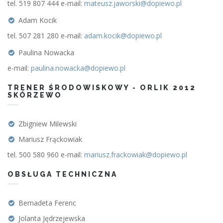
tel. 519 807 444 e-mail:
mateusz.jaworski@dopiewo.pl
Adam Kocik
tel. 507 281 280 e-mail:
adam.kocik@dopiewo.pl
Paulina Nowacka
e-mail:
paulina.nowacka@dopiewo.pl
TRENER ŚRODOWISKOWY - ORLIK 2012
SKÓRZEWO
Zbigniew Milewski
Mariusz Frąckowiak
tel. 500 580 960 e-mail:
mariusz.frackowiak@dopiewo.pl
OBSŁUGA TECHNICZNA
Bernadeta Ferenc
Jolanta Jędrzejewska