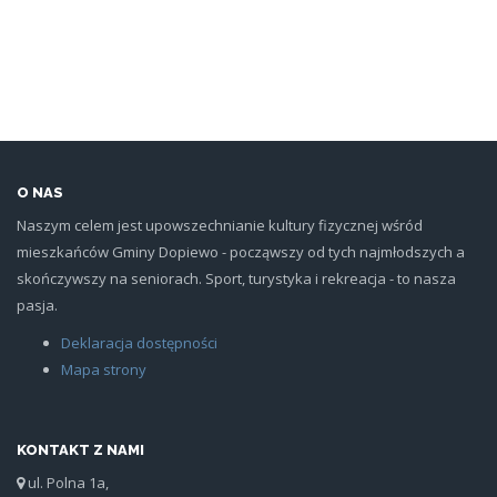
O NAS
Naszym celem jest upowszechnianie kultury fizycznej wśród
mieszkańców Gminy Dopiewo - począwszy od tych najmłodszych a
skończywszy na seniorach. Sport, turystyka i rekreacja - to nasza
pasja.
Deklaracja dostępności
Mapa strony
KONTAKT Z NAMI
ul. Polna 1a,