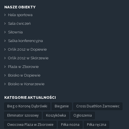
NASZE OBIEKTY
Hala sportowa
Sala ćwiczeń
Siłownia
Salka konferencyjna
Orlik 2012 w Dopiewie
Orlik 2012 w Skórzewie
Plaża w Zborowie
Boisko w Dopiewie
Boisko w Konarzewie
KATEGORIE AKTUALNOŚCI
Bieg o Koronę Dąbrówki
Bieganie
Cross Duathlon Żarnowiec
Eliminator szosowy
Koszykówka
Ogłoszenia
Owocowa Plaża w Zborowie
Piłka nożna
Piłka ręczna