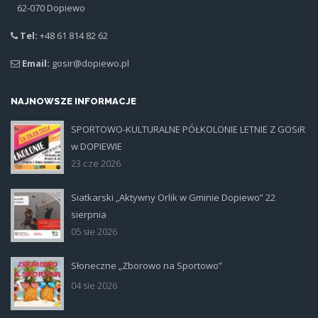
62-070 Dopiewo
Tel:
+48 61 814 82 62
Email:
gosir@dopiewo.pl
NAJNOWSZE INFORMACJE
SPORTOWO-KULTURALNE PÓŁKOLONIE LETNIE Z GOSiR
plakat.jpg
w DOPIEWIE
23 cze 2026
Siatkarski „Aktywny Orlik w Gminie Dopiewo” 22
siatka_poziom.jpg
sierpnia
05 sie 2026
Słoneczne „Zborowo na Sportowo”
ikona_zborowo_na_sportowo.jp
04 sie 2026