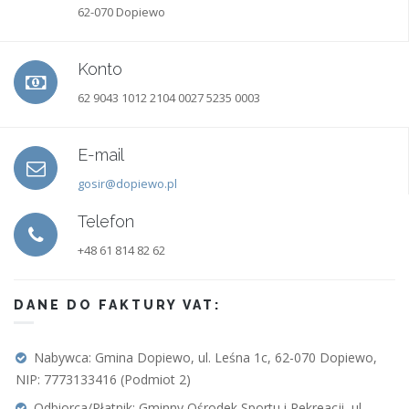
62-070 Dopiewo
Konto
62 9043 1012 2104 0027 5235 0003
E-mail
gosir@dopiewo.pl
Telefon
+48 61 814 82 62
DANE DO FAKTURY VAT:
Nabywca: Gmina Dopiewo, ul. Leśna 1c, 62-070 Dopiewo,
NIP: 7773133416 (Podmiot 2)
Odbiorca/Płatnik: Gminny Ośrodek Sportu i Rekreacji, ul.