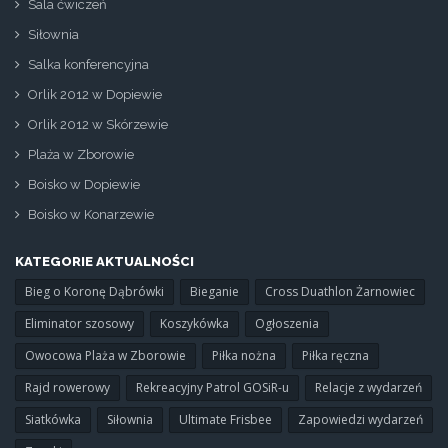
Sala ćwiczeń
Siłownia
Salka konferencyjna
Orlik 2012 w Dopiewie
Orlik 2012 w Skórzewie
Plaża w Zborowie
Boisko w Dopiewie
Boisko w Konarzewie
KATEGORIE AKTUALNOŚCI
Bieg o Koronę Dąbrówki
Bieganie
Cross Duathlon Żarnowiec
Eliminator szosowy
Koszykówka
Ogłoszenia
Owocowa Plaża w Zborowie
Piłka nożna
Piłka ręczna
Rajd rowerowy
Rekreacyjny Patrol GOSiR-u
Relacje z wydarzeń
Siatkówka
Siłownia
Ultimate Frisbee
Zapowiedzi wydarzeń