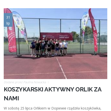
img_6120.jpeg
31
lip
Dodane przez
Paulina Nowacka
KOSZYKARSKI AKTYWNY ORLIK ZA
NAMI
W sobotę 25 lipca Orlikiem w Dopiewie rządziła koszykówka,