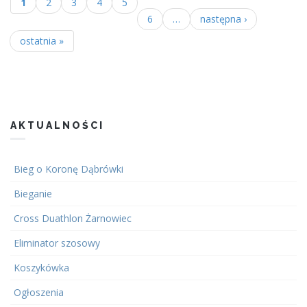
1
2
3
4
5
Strony
6
…
następna ›
ostatnia »
AKTUALNOŚCI
Bieg o Koronę Dąbrówki
Bieganie
Cross Duathlon Żarnowiec
Eliminator szosowy
Koszykówka
Ogłoszenia