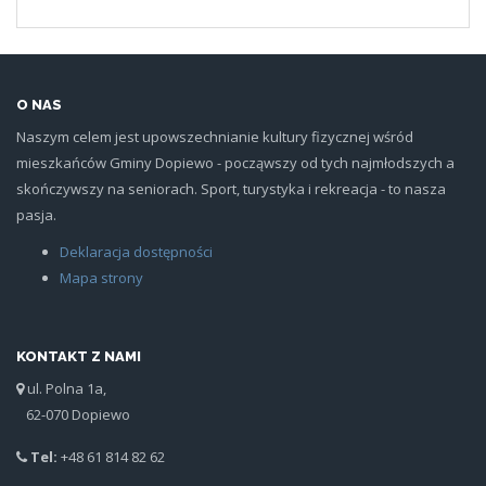
O NAS
Naszym celem jest upowszechnianie kultury fizycznej wśród
mieszkańców Gminy Dopiewo - począwszy od tych najmłodszych a
skończywszy na seniorach. Sport, turystyka i rekreacja - to nasza
pasja.
Deklaracja dostępności
Mapa strony
KONTAKT Z NAMI
ul. Polna 1a,
62-070 Dopiewo
Tel:
+48 61 814 82 62