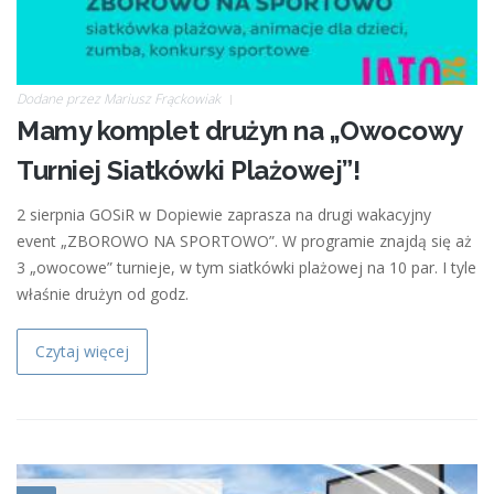
Dodane przez
Mariusz Frąckowiak
Mamy komplet drużyn na „Owocowy
Turniej Siatkówki Plażowej”!
2 sierpnia GOSiR w Dopiewie zaprasza na drugi wakacyjny
event „ZBOROWO NA SPORTOWO”. W programie znajdą się aż
3 „owocowe” turnieje, w tym siatkówki plażowej na 10 par. I tyle
właśnie drużyn od godz.
Czytaj więcej