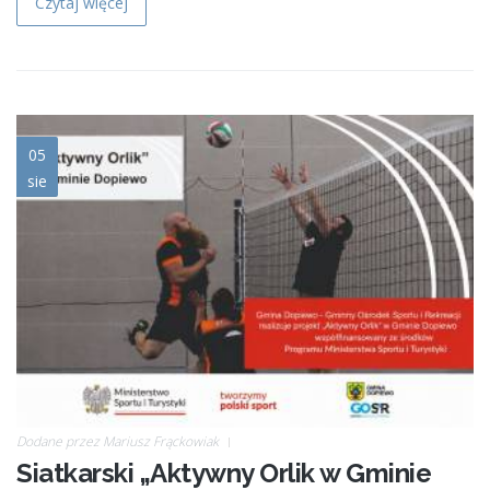
Czytaj więcej
siatka_poziom.jpg
05
sie
Dodane przez
Mariusz Frąckowiak
Siatkarski „Aktywny Orlik w Gminie