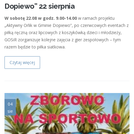
Dopiewo” 22 sierpnia
W sobotę 22.08 w godz. 9.00-14.00
w ramach projektu
„Aktywny Orlik w Gminie Dopiewo”, po czerwcowych eventach z
piłką ręczną oraz lipcowych z koszykówką dzieci i młodzieży,
GOSiR zorganizuje kolejne zajęcia z gier zespołowych – tym
razem będzie to piłka siatkowa.
Czytaj więcej
ikona_zborowo_na_sportowo.jp
04
sie