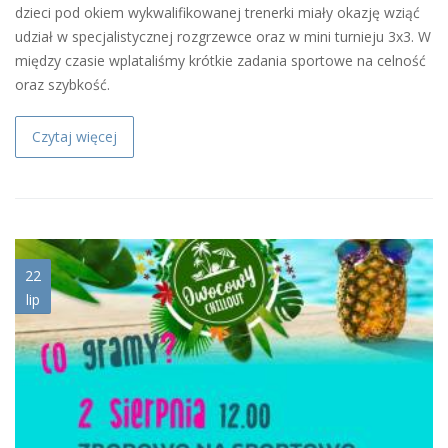
dzieci pod okiem wykwalifikowanej trenerki miały okazję wziąć
udział w specjalistycznej rozgrzewce oraz w mini turnieju 3x3. W
między czasie wplataliśmy krótkie zadania sportowe na celność
oraz szybkość.
Czytaj więcej
2.8.jpg
22
lip