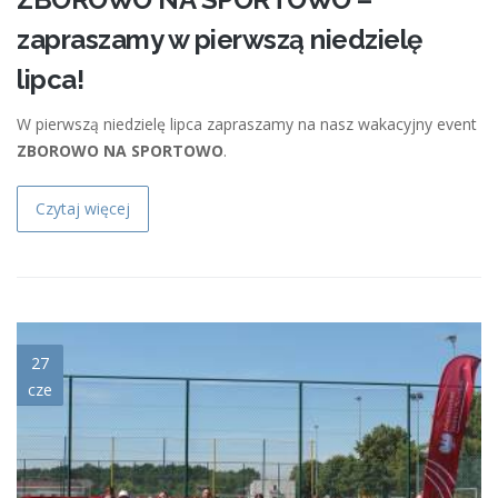
zapraszamy w pierwszą niedzielę
lipca!
W pierwszą niedzielę lipca zapraszamy na nasz wakacyjny event
ZBOROWO NA SPORTOWO
.
Czytaj więcej
mini.jpg
27
cze