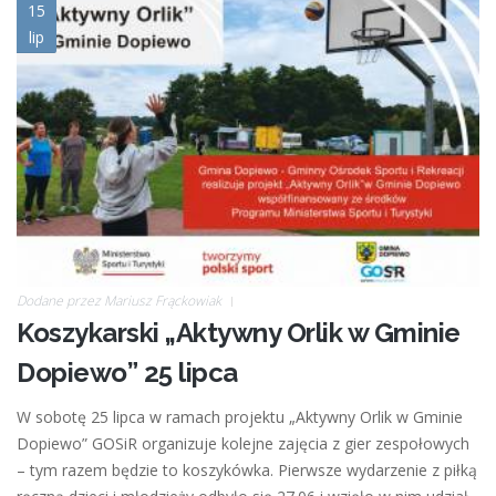
kosz_ikonka.jpg
15
lip
Dodane przez
Mariusz Frąckowiak
Koszykarski „Aktywny Orlik w Gminie
Dopiewo” 25 lipca
W sobotę 25 lipca w ramach projektu „Aktywny Orlik w Gminie
Dopiewo” GOSiR organizuje kolejne zajęcia z gier zespołowych
– tym razem będzie to koszykówka. Pierwsze wydarzenie z piłką