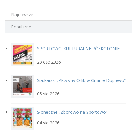
Najnowsze
Popularne
SPORTOWO-KULTURALNE PÓŁKOLONIE
plakat.jpg
LETNIE Z GOSiR w DOPIEWIE
23 cze 2026
Siatkarski „Aktywny Orlik w Gminie Dopiewo”
siatka_poziom.jpg
22 sierpnia
05 sie 2026
Słoneczne „Zborowo na Sportowo”
ikona_zborowo_na_sportowo.j
04 sie 2026