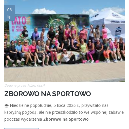
miniaturka.jpg
06
lip
Dodane przez
Adam Kocik
ZBOROWO NA SPORTOWO
🌦️ Niedzielne popołudnie, 5 lipca 2026 r., przywitało nas
kapryśną pogodą, ale nie przeszkodziło to we wspólnej zabawie
podczas wydarzenia
Zborowo na Sportowo
!