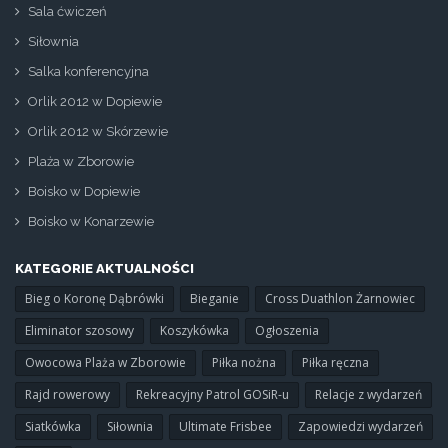
Sala ćwiczeń
Siłownia
Salka konferencyjna
Orlik 2012 w Dopiewie
Orlik 2012 w Skórzewie
Plaża w Zborowie
Boisko w Dopiewie
Boisko w Konarzewie
KATEGORIE AKTUALNOŚCI
Bieg o Koronę Dąbrówki
Bieganie
Cross Duathlon Żarnowiec
Eliminator szosowy
Koszykówka
Ogłoszenia
Owocowa Plaża w Zborowie
Piłka nożna
Piłka ręczna
Rajd rowerowy
Rekreacyjny Patrol GOSiR-u
Relacje z wydarzeń
Siatkówka
Siłownia
Ultimate Frisbee
Zapowiedzi wydarzeń