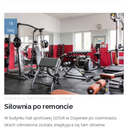
silownia_po_remoncie.jpg
18
Maj
Dodane przez
Marcin Napierała
Siłownia
Siłownia po remoncie
W budynku hali sportowej GOSiR w Dopiewie po osiemnastu
latach odnowiona została znajdująca się tam siłownia.