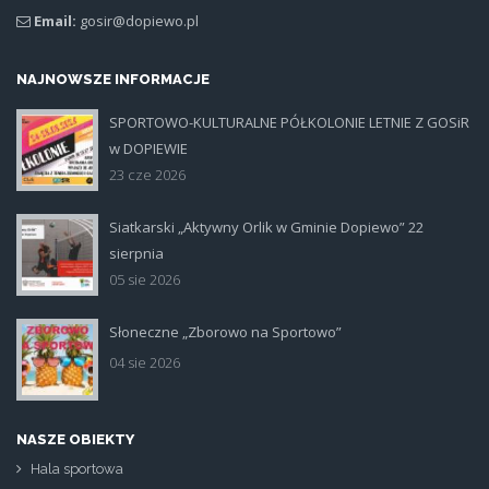
Email:
gosir@dopiewo.pl
NAJNOWSZE INFORMACJE
SPORTOWO-KULTURALNE PÓŁKOLONIE LETNIE Z GOSiR
plakat.jpg
w DOPIEWIE
23 cze 2026
Siatkarski „Aktywny Orlik w Gminie Dopiewo” 22
siatka_poziom.jpg
sierpnia
05 sie 2026
Słoneczne „Zborowo na Sportowo”
ikona_zborowo_na_sportowo.jp
04 sie 2026
NASZE OBIEKTY
Hala sportowa