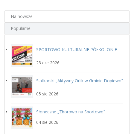
Najnowsze
Popularne
SPORTOWO-KULTURALNE PÓŁKOLONIE
plakat.jpg
LETNIE Z GOSiR w DOPIEWIE
23 cze 2026
Siatkarski „Aktywny Orlik w Gminie Dopiewo”
siatka_poziom.jpg
22 sierpnia
05 sie 2026
Słoneczne „Zborowo na Sportowo”
ikona_zborowo_na_sportowo.j
04 sie 2026