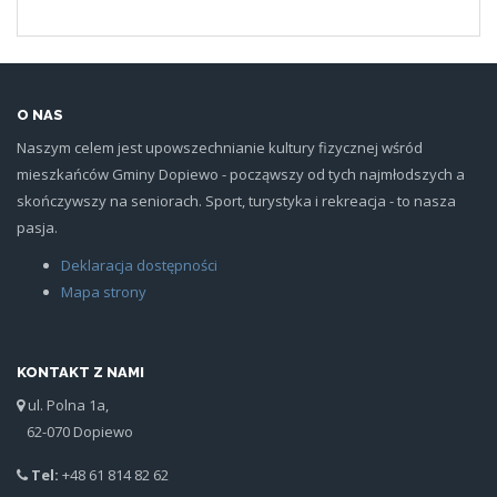
O NAS
Naszym celem jest upowszechnianie kultury fizycznej wśród
mieszkańców Gminy Dopiewo - począwszy od tych najmłodszych a
skończywszy na seniorach. Sport, turystyka i rekreacja - to nasza
pasja.
Deklaracja dostępności
Mapa strony
KONTAKT Z NAMI
ul. Polna 1a,
62-070 Dopiewo
Tel:
+48 61 814 82 62