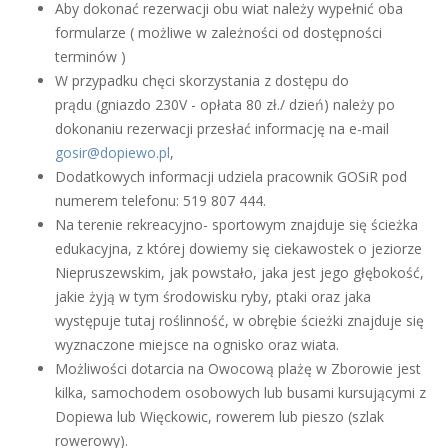
Aby dokonać rezerwacji obu wiat należy wypełnić oba
formularze ( możliwe w zależności od dostępności
terminów )
W przypadku chęci skorzystania z dostępu do
prądu (gniazdo 230V - opłata 80 zł./ dzień) należy po
dokonaniu rezerwacji przesłać informację na e-mail
gosir@dopiewo.pl
,
Dodatkowych informacji udziela pracownik GOSiR pod
numerem telefonu: 519 807 444.
Na terenie rekreacyjno- sportowym znajduje się ścieżka
edukacyjna, z której dowiemy się ciekawostek o jeziorze
Niepruszewskim, jak powstało, jaka jest jego głębokość,
jakie żyją w tym środowisku ryby, ptaki oraz jaka
występuje tutaj roślinność, w obrębie ścieżki znajduje się
wyznaczone miejsce na ognisko oraz wiata.
Możliwości dotarcia na Owocową plażę w Zborowie jest
kilka, samochodem osobowych lub busami kursującymi z
Dopiewa lub Więckowic, rowerem lub pieszo (szlak
rowerowy).