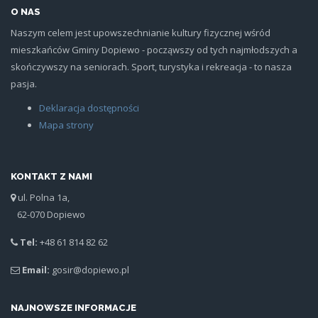
O NAS
Naszym celem jest upowszechnianie kultury fizycznej wśród
mieszkańców Gminy Dopiewo - począwszy od tych najmłodszych a
skończywszy na seniorach. Sport, turystyka i rekreacja - to nasza
pasja.
Deklaracja dostępności
Mapa strony
KONTAKT Z NAMI
ul. Polna 1a,
62-070 Dopiewo
Tel:
+48 61 814 82 62
Email:
gosir@dopiewo.pl
NAJNOWSZE INFORMACJE