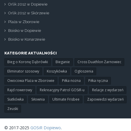
Orlik 2012 w Dopiewie
Orlik 2012 w Skórzewie
Plaża w Zborowie
Boisko w Dopiewie
Boisko w Konarzewie
KATEGORIE AKTUALNOŚCI
Bieg o Koronę Dąbrówki
Bieganie
Cross Duathlon Żarnowiec
Eliminator szosowy
Koszykówka
Ogłoszenia
Owocowa Plaża w Zborowie
Piłka nożna
Piłka ręczna
Rajd rowerowy
Rekreacyjny Patrol GOSiR-u
Relacje z wydarzeń
Siatkówka
Siłownia
Ultimate Frisbee
Zapowiedzi wydarzeń
Zeuski
© 2017-2025
GOSiR Dopiewo
.