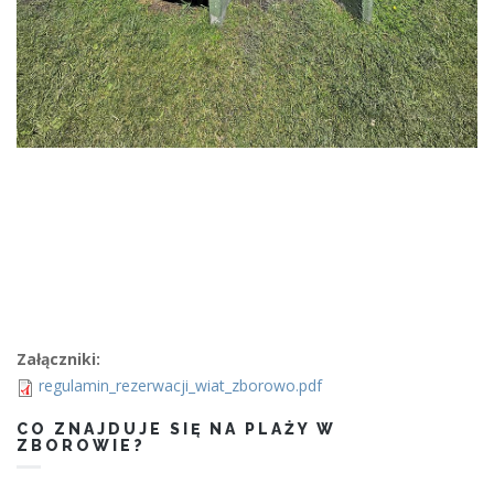
Załączniki:
regulamin_rezerwacji_wiat_zborowo.pdf
CO ZNAJDUJE SIĘ NA PLAŻY W
ZBOROWIE?