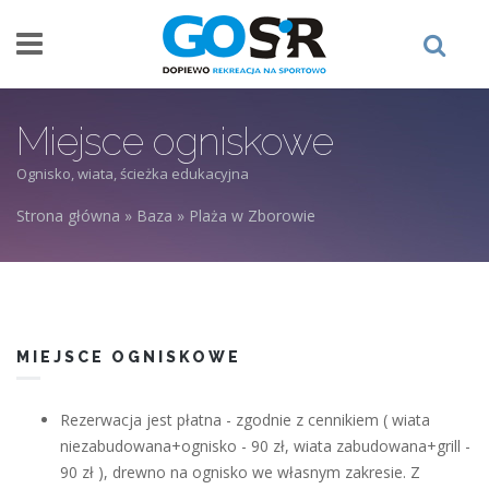
Przejdź do treści
Miejsce ogniskowe
Ognisko, wiata, ścieżka edukacyjna
Strona główna
»
Baza
»
Plaża w Zborowie
Jesteś tutaj
MIEJSCE OGNISKOWE
Rezerwacja jest płatna - zgodnie z cennikiem ( wiata
niezabudowana+ognisko - 90 zł, wiata zabudowana+grill -
90 zł ), drewno na ognisko we własnym zakresie. Z