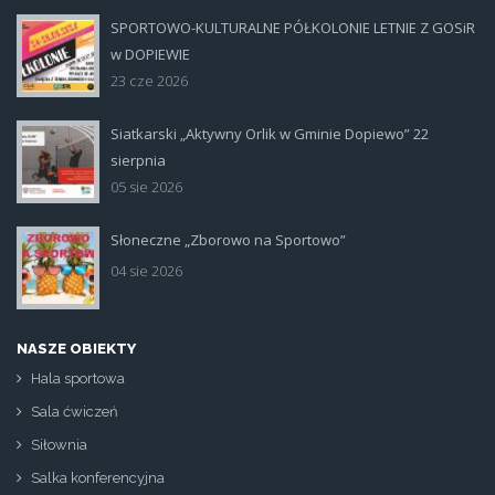
SPORTOWO-KULTURALNE PÓŁKOLONIE LETNIE Z GOSiR
plakat.jpg
w DOPIEWIE
23 cze 2026
Siatkarski „Aktywny Orlik w Gminie Dopiewo” 22
siatka_poziom.jpg
sierpnia
05 sie 2026
Słoneczne „Zborowo na Sportowo”
ikona_zborowo_na_sportowo.jp
04 sie 2026
NASZE OBIEKTY
Hala sportowa
Sala ćwiczeń
Siłownia
Salka konferencyjna