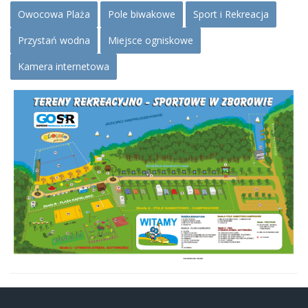
Owocowa Plaża
Pole biwakowe
Sport i Rekreacja
Przystań wodna
Miejsce ogniskowe
Kamera internetowa