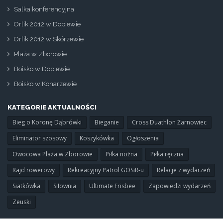
Salka konferencyjna
Orlik 2012 w Dopiewie
Orlik 2012 w Skórzewie
Plaża w Zborowie
Boisko w Dopiewie
Boisko w Konarzewie
KATEGORIE AKTUALNOŚCI
Bieg o Koronę Dąbrówki
Bieganie
Cross Duathlon Żarnowiec
Eliminator szosowy
Koszykówka
Ogłoszenia
Owocowa Plaża w Zborowie
Piłka nożna
Piłka ręczna
Rajd rowerowy
Rekreacyjny Patrol GOSiR-u
Relacje z wydarzeń
Siatkówka
Siłownia
Ultimate Frisbee
Zapowiedzi wydarzeń
Zeuski