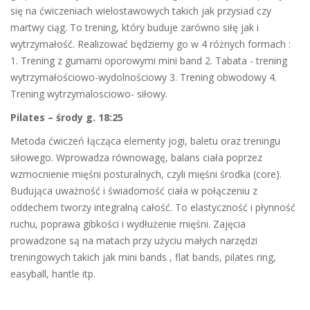
się na ćwiczeniach wielostawowych takich jak przysiad czy
martwy ciąg. To trening, który buduje zarówno siłę jak i
wytrzymałość. Realizować będziemy go w 4 różnych formach :
1. Trening z gumami oporowymi mini band 2. Tabata - trening
wytrzymałościowo-wydolnościowy 3. Trening obwodowy 4.
Trening wytrzymalosciowo- siłowy.
Pilates – środy g. 18:25
Metoda ćwiczeń łącząca elementy jogi, baletu oraz treningu
siłowego. Wprowadza równowagę, balans ciała poprzez
wzmocnienie mięśni posturalnych, czyli mięśni środka (core).
Budująca uważność i świadomość ciała w połączeniu z
oddechem tworzy integralną całość. To elastyczność i płynność
ruchu, poprawa gibkości i wydłużenie mięśni. Zajęcia
prowadzone są na matach przy użyciu małych narzędzi
treningowych takich jak mini bands , flat bands, pilates ring,
easyball, hantle itp.