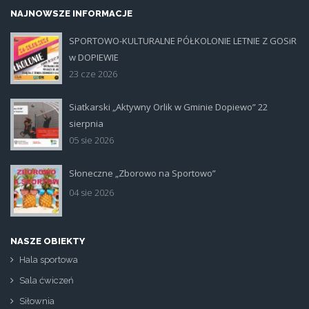
NAJNOWSZE INFORMACJE
SPORTOWO-KULTURALNE PÓŁKOLONIE LETNIE Z GOSiR
plakat.jpg
w DOPIEWIE
23 cze 2026
Siatkarski „Aktywny Orlik w Gminie Dopiewo” 22
siatka_poziom.jpg
sierpnia
05 sie 2026
Słoneczne „Zborowo na Sportowo”
ikona_zborowo_na_sportowo.jp
04 sie 2026
NASZE OBIEKTY
Hala sportowa
Sala ćwiczeń
Siłownia