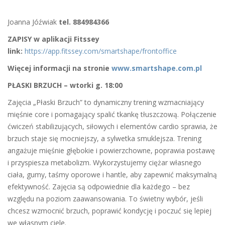
Joanna Jóźwiak
tel. 884984366
ZAPISY w aplikacji Fitssey
link:
https://app.fitssey.com/smartshape/frontoffice
Więcej informacji na stronie
www.smartshape.com.pl
PŁASKI BRZUCH – wtorki g. 18:00
Zajęcia „Płaski Brzuch” to dynamiczny trening wzmacniający
mięśnie core i pomagający spalić tkankę tłuszczową. Połączenie
ćwiczeń stabilizujących, siłowych i elementów cardio sprawia, że
brzuch staje się mocniejszy, a sylwetka smuklejsza. Trening
angażuje mięśnie głębokie i powierzchowne, poprawia postawę
i przyspiesza metabolizm. Wykorzystujemy ciężar własnego
ciała, gumy, taśmy oporowe i hantle, aby zapewnić maksymalną
efektywność. Zajęcia są odpowiednie dla każdego – bez
względu na poziom zaawansowania. To świetny wybór, jeśli
chcesz wzmocnić brzuch, poprawić kondycję i poczuć się lepiej
we własnym ciele.