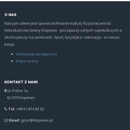
O NAS
Naszym celem jest upowszechnianie kultury fizycznej wśród
mieszkańców Gminy Dopiewo - począwszy od tych najmłodszych a
skończywszy na seniorach. Sport, turystyka i rekreacja - to nasza
pasja.
Deklaracja dostępności
Mapa strony
KONTAKT Z NAMI
ul. Polna 1a,
62-070 Dopiewo
Tel:
+48 61 814 82 62
Email:
gosir@dopiewo.pl