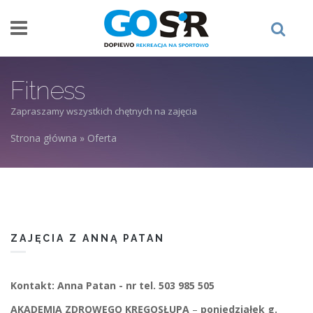
Przejdź do treści
Fitness
Zapraszamy wszystkich chętnych na zajęcia
Strona główna
»
Oferta
Jesteś tutaj
ZAJĘCIA Z ANNĄ PATAN
Kontakt: Anna Patan - nr tel. 503 985 505
AKADEMIA ZDROWEGO KRĘGOSŁUPA
–
poniedziałek g.