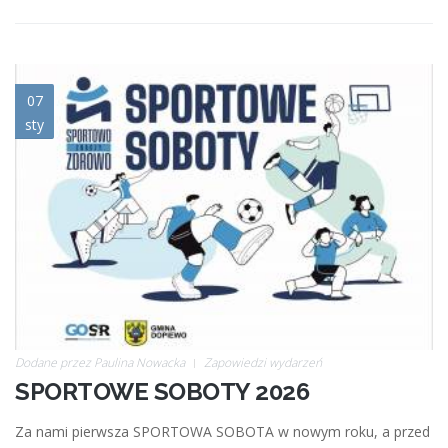
miniaturka.jpg
07
sty
Dodane przez
Paulina Nowacka
Zapowiedzi wydarzeń
SPORTOWE SOBOTY 2026
Za nami pierwsza SPORTOWA SOBOTA w nowym roku, a przed