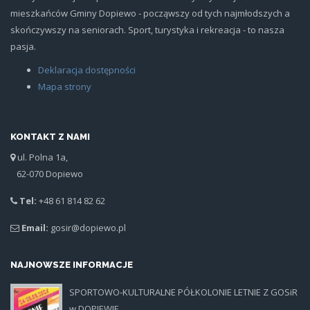
mieszkańców Gminy Dopiewo - począwszy od tych najmłodszych a
skończywszy na seniorach. Sport, turystyka i rekreacja - to nasza
pasja.
Deklaracja dostępności
Mapa strony
KONTAKT Z NAMI
ul. Polna 1a,
62-070 Dopiewo
Tel:
+48 61 814 82 62
Email:
gosir@dopiewo.pl
NAJNOWSZE INFORMACJE
SPORTOWO-KULTURALNE PÓŁKOLONIE LETNIE Z GOSiR
plakat.jpg
w DOPIEWIE