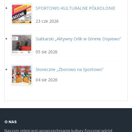
SPORTOWO-KULTURALNE PÓŁKOLONIE
plakat.jpg
LETNIE Z GOSiR w DOPIEWIE
23 cze 2026
Siatkarski „Aktywny Orlik w Gminie Dopiewo”
siatka_poziom.jpg
22 sierpnia
05 sie 2026
Słoneczne „Zborowo na Sportowo”
ikona_zborowo_na_sportowo.j
04 sie 2026
O NAS
Naszym celem jest upowszechnianie kultury fizycznej wśród