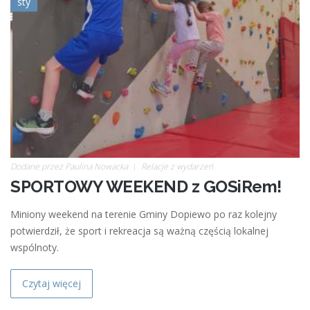
sty
b059375d6352.jpg
Dodane przez
Paulina Nowacka
Relacje z wydarzeń
SPORTOWY WEEKEND z GOSiRem!
Miniony weekend na terenie Gminy Dopiewo po raz kolejny
potwierdził, że sport i rekreacja są ważną częścią lokalnej
wspólnoty.
Czytaj więcej