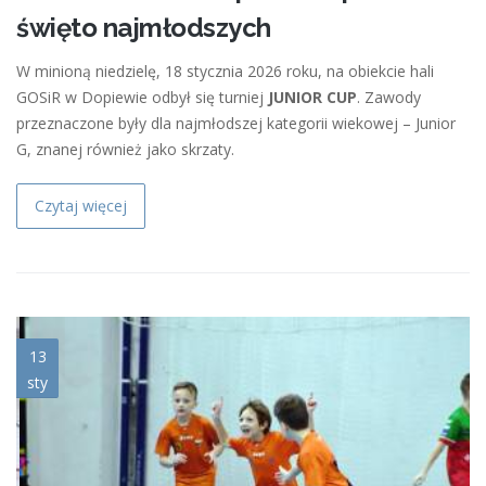
święto najmłodszych
W minioną niedzielę, 18 stycznia 2026 roku, na obiekcie hali
GOSiR w Dopiewie odbył się turniej
JUNIOR CUP
. Zawody
przeznaczone były dla najmłodszej kategorii wiekowej – Junior
G, znanej również jako skrzaty.
Czytaj więcej
gpd1001260080.jpg
13
sty