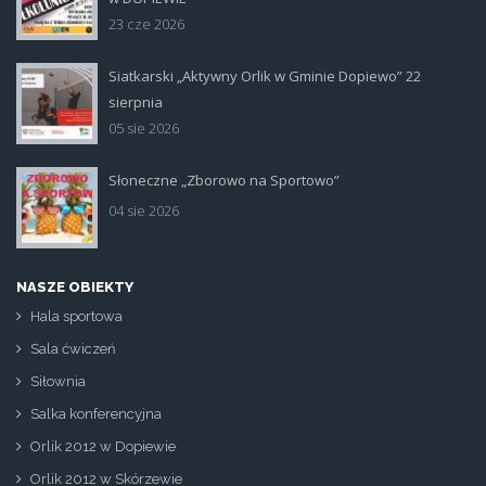
23 cze 2026
Siatkarski „Aktywny Orlik w Gminie Dopiewo” 22
siatka_poziom.jpg
sierpnia
05 sie 2026
Słoneczne „Zborowo na Sportowo”
ikona_zborowo_na_sportowo.jp
04 sie 2026
NASZE OBIEKTY
Hala sportowa
Sala ćwiczeń
Siłownia
Salka konferencyjna
Orlik 2012 w Dopiewie
Orlik 2012 w Skórzewie