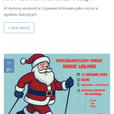
W miniony weekend w Dopiewie królowała piłka nożna w
wydaniu dziecięcym.
Czytaj więcej
21_grudnia_2025.jpg
11
gru