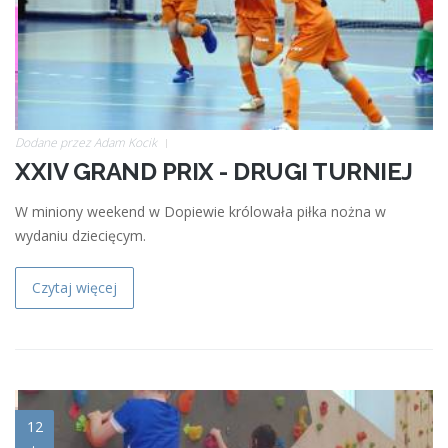
Dodane przez
Adam Kocik
XXIV GRAND PRIX - DRUGI TURNIEJ
W miniony weekend w Dopiewie królowała piłka nożna w
wydaniu dziecięcym.
Czytaj więcej
099c870b-2334-44ec-bf7d-
12