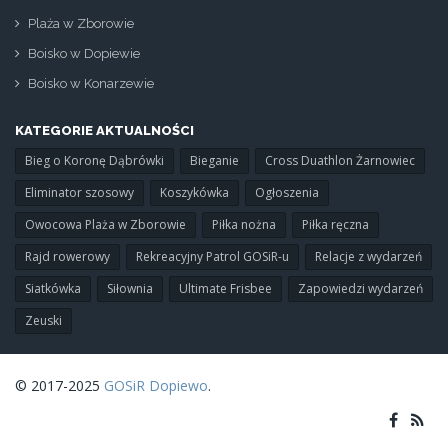
Plaża w Zborowie
Boisko w Dopiewie
Boisko w Konarzewie
KATEGORIE AKTUALNOŚCI
Bieg o Koronę Dąbrówki
Bieganie
Cross Duathlon Żarnowiec
Eliminator szosowy
Koszykówka
Ogłoszenia
Owocowa Plaża w Zborowie
Piłka nożna
Piłka ręczna
Rajd rowerowy
Rekreacyjny Patrol GOSiR-u
Relacje z wydarzeń
Siatkówka
Siłownia
Ultimate Frisbee
Zapowiedzi wydarzeń
Zeuski
© 2017-2025
GOSiR Dopiewo
.