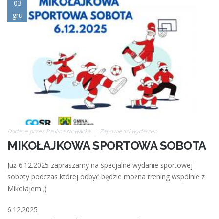
mikolajkowa_sportowa_sobota.
03
gru
Dodane przez
Paulina Nowacka
Zapowiedzi wydarzeń
MIKOŁAJKOWA SPORTOWA SOBOTA
Już 6.12.2025 zapraszamy na specjalne wydanie sportowej
soboty podczas której odbyć będzie można trening wspólnie z
Mikołajem ;)
6.12.2025