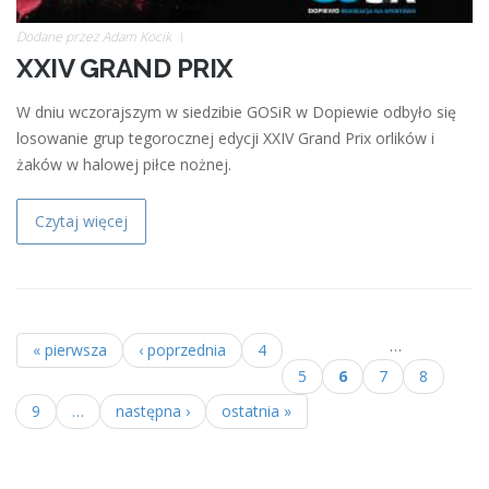
Dodane przez
Adam Kocik
XXIV GRAND PRIX
W dniu wczorajszym w siedzibie GOSiR w Dopiewie odbyło się
losowanie grup tegorocznej edycji XXIV Grand Prix orlików i
żaków w halowej piłce nożnej.
Czytaj więcej
…
« pierwsza
‹ poprzednia
4
Strony
5
6
7
8
9
…
następna ›
ostatnia »