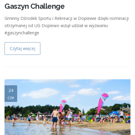
Gaszyn Challenge
Gminny Ośrodek Sportu i Rekreacji w Dopiewie dzięki nominacji
otrzymanej od UG Dopiewo wziął udział w wyzwaniu
#gaszynchallenge
Czytaj więcej
35.jpg
24
cze