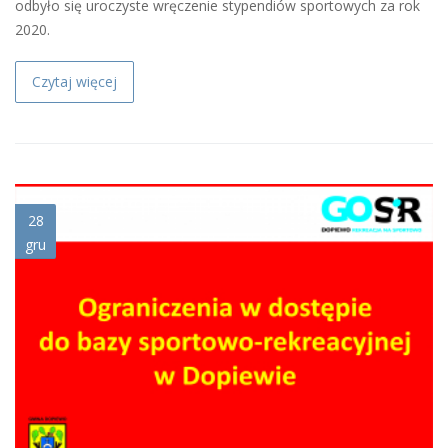
odbyło się uroczyste wręczenie stypendiów sportowych za rok
2020.
Czytaj więcej
ograniczenia_dopiewo.jpg
28
gru