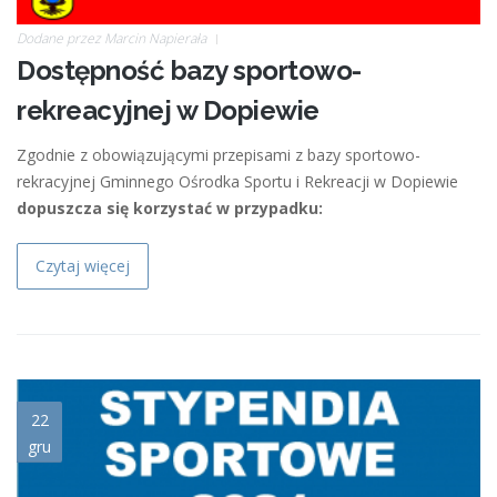
Dodane przez
Marcin Napierała
Dostępność bazy sportowo-
rekreacyjnej w Dopiewie
Zgodnie z obowiązującymi przepisami z bazy sportowo-
rekracyjnej Gminnego Ośrodka Sportu i Rekreacji w Dopiewie
dopuszcza się korzystać w przypadku:
Czytaj więcej
ikona_2021.jpg
22
gru