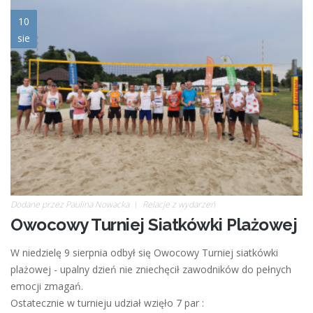
img_20200809_163323.jpg
10
sie
Dodane przez
Paulina Nowacka
Relacje z wydarzeń
Owocowy Turniej Siatkówki Plażowej
W niedzielę 9 sierpnia odbył się Owocowy Turniej siatkówki
plażowej - upalny dzień nie zniechęcił zawodników do pełnych
emocji zmagań.
Ostatecznie w turnieju udział wzięło 7 par :