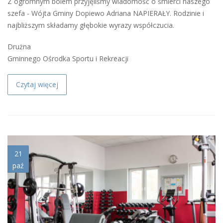
Z ogromnym bólem przyjęliśmy wiadomość o śmierci naszego
szefa - Wójta Gminy Dopiewo Adriana NAPIERAŁY. Rodzinie i
najbliższym składamy głębokie wyrazy współczucia.
Drużna
Gminnego Ośrodka Sportu i Rekreacji
Czytaj więcej
_an_6483.jpg
21
paź