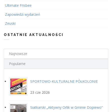
Ultimate Frisbee
Zapowiedzi wydarzeń
Zeuski
OSTATNIE AKTUALNOŚCI
Najnowsze
Popularne
SPORTOWO-KULTURALNE PÓŁKOLONIE
plakat.jpg
LETNIE Z GOSiR w DOPIEWIE
23 cze 2026
Siatkarski „Aktywny Orlik w Gminie Dopiewo”