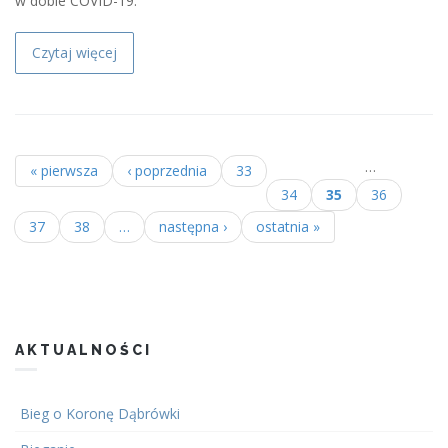
w dobie COVID-19.
Czytaj więcej
…
« pierwsza
‹ poprzednia
33
Strony
34
35
36
37
38
…
następna ›
ostatnia »
AKTUALNOŚCI
Bieg o Koronę Dąbrówki