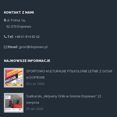
KONTAKT Z NAMI
ul. Polna 1a,
62-070 Dopiewo
Tel:
+48 61 814 82 62
Email:
gosir@dopiewo.pl
NAJNOWSZE INFORMACJE
SPORTOWO-KULTURALNE PÓŁKOLONIE LETNIE Z GOSiR
plakat.jpg
w DOPIEWIE
23 cze 2026
Siatkarski „Aktywny Orlik w Gminie Dopiewo” 22
siatka_poziom.jpg
sierpnia
05 sie 2026