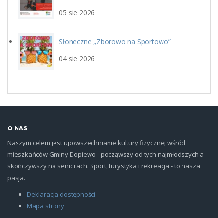
siatka_poziom.jpg
22 sierpnia
05 sie 2026
Słoneczne „Zborowo na Sportowo”
ikona_zborowo_na_sportowo.j
04 sie 2026
O NAS
Naszym celem jest upowszechnianie kultury fizycznej wśród
mieszkańców Gminy Dopiewo - począwszy od tych najmłodszych a
skończywszy na seniorach. Sport, turystyka i rekreacja - to nasza
pasja.
Deklaracja dostępności
Mapa strony