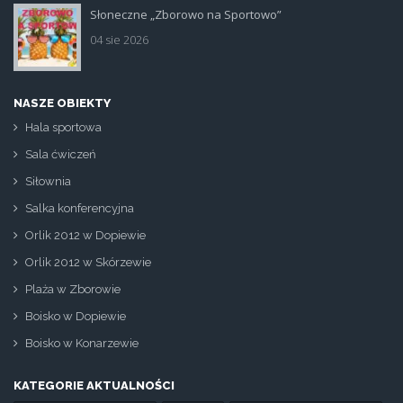
Słoneczne „Zborowo na Sportowo”
ikona_zborowo_na_sportowo.jp
04 sie 2026
NASZE OBIEKTY
Hala sportowa
Sala ćwiczeń
Siłownia
Salka konferencyjna
Orlik 2012 w Dopiewie
Orlik 2012 w Skórzewie
Plaża w Zborowie
Boisko w Dopiewie
Boisko w Konarzewie
KATEGORIE AKTUALNOŚCI