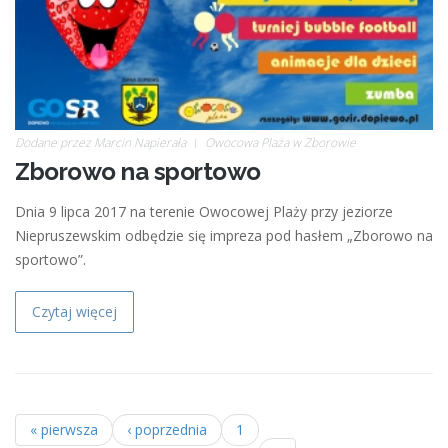
Dodane przez
Marcin Napierała
Owocowa Plaża w Zborowie
Zborowo na sportowo
Dnia 9 lipca 2017 na terenie Owocowej Plaży przy jeziorze
Niepruszewskim odbędzie się impreza pod hasłem „Zborowo na
sportowo”.
Czytaj więcej
« pierwsza
‹ poprzednia
1