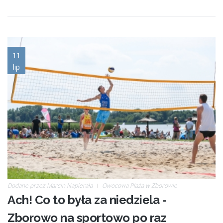
opbs_091_psz.jpg
11
lip
Dodane przez
Marcin Napierała
Owocowa Plaża w Zborowie
Ach! Co to była za niedziela -
Zborowo na sportowo po raz