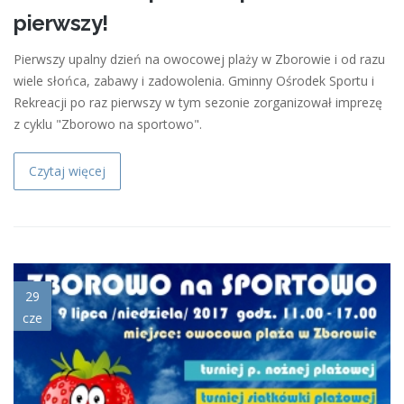
pierwszy!
Pierwszy upalny dzień na owocowej plaży w Zborowie i od razu
wiele słońca, zabawy i zadowolenia. Gminny Ośrodek Sportu i
Rekreacji po raz pierwszy w tym sezonie zorganizował imprezę
z cyklu "Zborowo na sportowo".
Czytaj więcej
plakat_zborowo_na_sportowo.j
29
cze