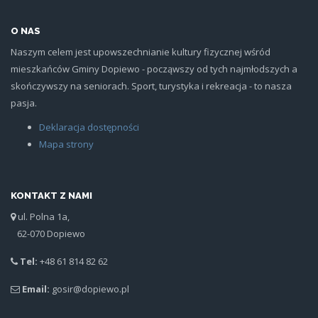
O NAS
Naszym celem jest upowszechnianie kultury fizycznej wśród
mieszkańców Gminy Dopiewo - począwszy od tych najmłodszych a
skończywszy na seniorach. Sport, turystyka i rekreacja - to nasza
pasja.
Deklaracja dostępności
Mapa strony
KONTAKT Z NAMI
ul. Polna 1a,
62-070 Dopiewo
Tel:
+48 61 814 82 62
Email:
gosir@dopiewo.pl