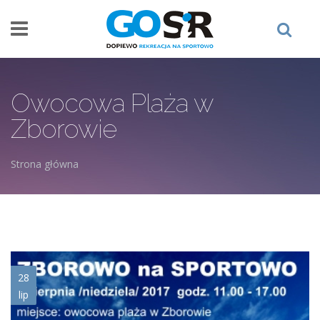
Przejdź do treści
Owocowa Plaża w
Zborowie
Strona główna
Jesteś tutaj
zborowo_na_sportowo_sierp.jp
28
lip