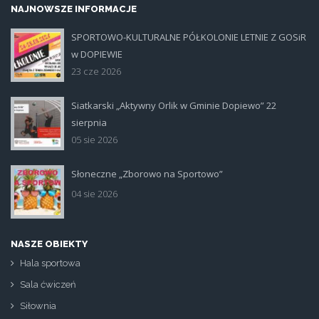
NAJNOWSZE INFORMACJE
SPORTOWO-KULTURALNE PÓŁKOLONIE LETNIE Z GOSiR
plakat.jpg
w DOPIEWIE
23 cze 2026
Siatkarski „Aktywny Orlik w Gminie Dopiewo” 22
siatka_poziom.jpg
sierpnia
05 sie 2026
Słoneczne „Zborowo na Sportowo”
ikona_zborowo_na_sportowo.jp
04 sie 2026
NASZE OBIEKTY
Hala sportowa
Sala ćwiczeń
Siłownia