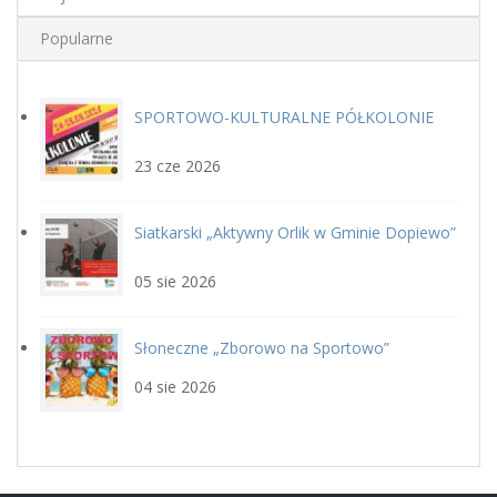
Popularne
SPORTOWO-KULTURALNE PÓŁKOLONIE
plakat.jpg
LETNIE Z GOSiR w DOPIEWIE
23 cze 2026
Siatkarski „Aktywny Orlik w Gminie Dopiewo”
siatka_poziom.jpg
22 sierpnia
05 sie 2026
Słoneczne „Zborowo na Sportowo”
ikona_zborowo_na_sportowo.j
04 sie 2026