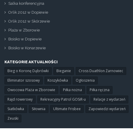
Salka konferencyjna
Orlik 2012 w Dopiewie
Orlik 2012 w Skórzewie
Plaża w Zborowie
Boisko w Dopiewie
Boisko w Konarzewie
KATEGORIE AKTUALNOŚCI
Bieg o Koronę Dąbrówki
Bieganie
Cross Duathlon Żarnowiec
Eliminator szosowy
Koszykówka
Ogłoszenia
Owocowa Plaża w Zborowie
Piłka nożna
Piłka ręczna
Rajd rowerowy
Rekreacyjny Patrol GOSiR-u
Relacje z wydarzeń
Siatkówka
Siłownia
Ultimate Frisbee
Zapowiedzi wydarzeń
Zeuski