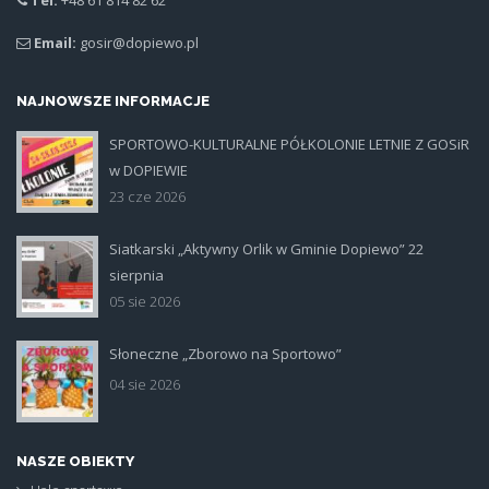
Email:
gosir@dopiewo.pl
NAJNOWSZE INFORMACJE
SPORTOWO-KULTURALNE PÓŁKOLONIE LETNIE Z GOSiR
plakat.jpg
w DOPIEWIE
23 cze 2026
Siatkarski „Aktywny Orlik w Gminie Dopiewo” 22
siatka_poziom.jpg
sierpnia
05 sie 2026
Słoneczne „Zborowo na Sportowo”
ikona_zborowo_na_sportowo.jp
04 sie 2026
NASZE OBIEKTY