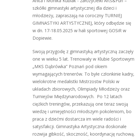
Anita i Monika Kubiak - założycielki Arts&Fun –
szkółki gimnastyki artystycznej dla dzieci i
młodzieży, zapraszają na coroczny TURNIEJ
GIMNASTYKI ARTYSTYCZNEJ, który odbędzie się
w dn. 17-18.05.2025 w hali sportowej GOSiR w
Dopiewie.
Swoją przygodę z gimnastyką artystyczną zaczęły
one w wieku 5 lat. Trenowały w Klubie Sportowym
„MKS Dąbrówka” Poznań pod okiem
wymagających trenerów. To byłe członkinie kadry,
wielokrotne medalistki Mistrzostw Polski w
układach zbiorowych, Olimpiady Młodzieży oraz
Turniejów Międzynarodowych. Po 12 latach
ciężkich treningów, przekazują one teraz swoją
wiedzę i umiejętności młodszym pokoleniom, bo
praca z dziećmi dostarcza im wiele radości i
satysfakcji. Gimnastyka Artystyczna doskonale
rozwija gibkość, skoczność, koordynację ruchową.