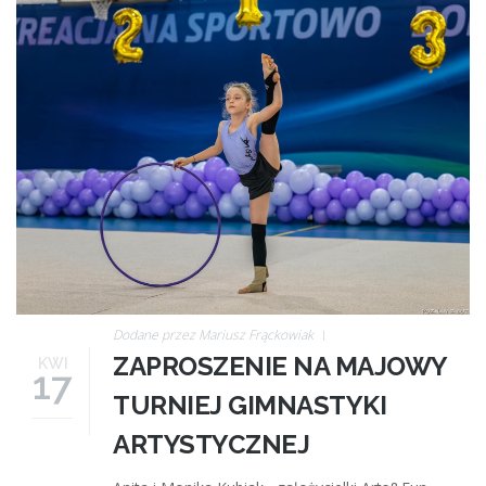
artsfun.jpg_2.jpg
Dodane przez
Mariusz Frąckowiak
ZAPROSZENIE NA MAJOWY
KWI
17
TURNIEJ GIMNASTYKI
ARTYSTYCZNEJ