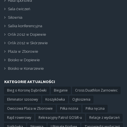
Hala sportowa
Sala ćwiczeń
Siłownia
Salka konferencyjna
Orlik 2012 w Dopiewie
Orlik 2012 w Skórzewie
Plaża w Zborowie
Boisko w Dopiewie
Boisko w Konarzewie
KATEGORIE AKTUALNOŚCI
Bieg o Koronę Dąbrówki
Bieganie
Cross Duathlon Żarnowiec
Eliminator szosowy
Koszykówka
Ogłoszenia
Owocowa Plaża w Zborowie
Piłka nożna
Piłka ręczna
Rajd rowerowy
Rekreacyjny Patrol GOSiR-u
Relacje z wydarzeń
Siatkówka
Siłownia
Ultimate Frisbee
Zapowiedzi wydarzeń