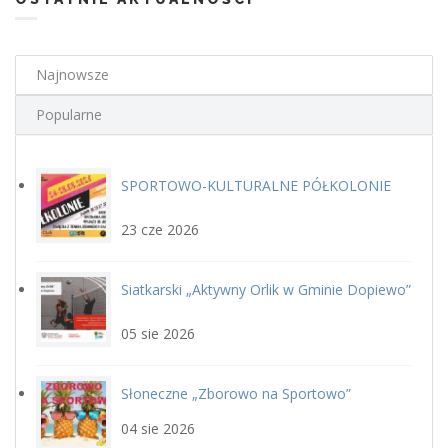
Najnowsze
Popularne
SPORTOWO-KULTURALNE PÓŁKOLONIE
plakat.jpg
LETNIE Z GOSiR w DOPIEWIE
23 cze 2026
Siatkarski „Aktywny Orlik w Gminie Dopiewo”
siatka_poziom.jpg
22 sierpnia
05 sie 2026
Słoneczne „Zborowo na Sportowo”
ikona_zborowo_na_sportowo.j
04 sie 2026