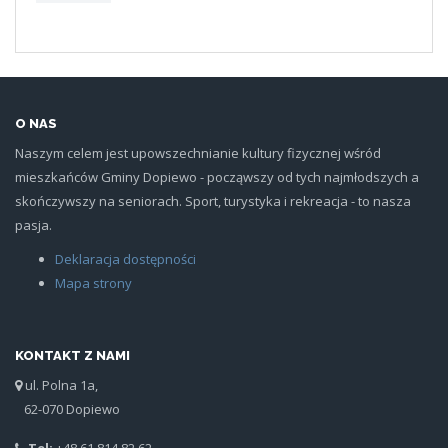
O NAS
Naszym celem jest upowszechnianie kultury fizycznej wśród
mieszkańców Gminy Dopiewo - począwszy od tych najmłodszych a
skończywszy na seniorach. Sport, turystyka i rekreacja - to nasza
pasja.
Deklaracja dostępności
Mapa strony
KONTAKT Z NAMI
ul. Polna 1a,
62-070 Dopiewo
Tel:
+48 61 814 82 62