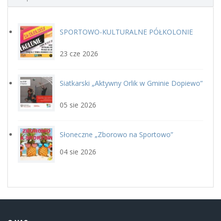
SPORTOWO-KULTURALNE PÓŁKOLONIE
plakat.jpg
LETNIE Z GOSiR w DOPIEWIE
23 cze 2026
Siatkarski „Aktywny Orlik w Gminie Dopiewo”
siatka_poziom.jpg
22 sierpnia
05 sie 2026
Słoneczne „Zborowo na Sportowo”
ikona_zborowo_na_sportowo.j
04 sie 2026