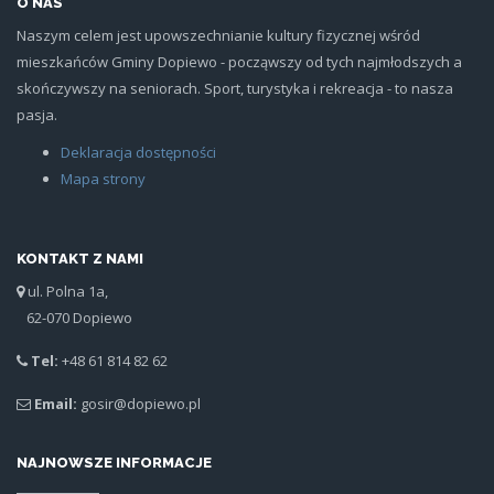
O NAS
Naszym celem jest upowszechnianie kultury fizycznej wśród
mieszkańców Gminy Dopiewo - począwszy od tych najmłodszych a
skończywszy na seniorach. Sport, turystyka i rekreacja - to nasza
pasja.
Deklaracja dostępności
Mapa strony
KONTAKT Z NAMI
ul. Polna 1a,
62-070 Dopiewo
Tel:
+48 61 814 82 62
Email:
gosir@dopiewo.pl
NAJNOWSZE INFORMACJE