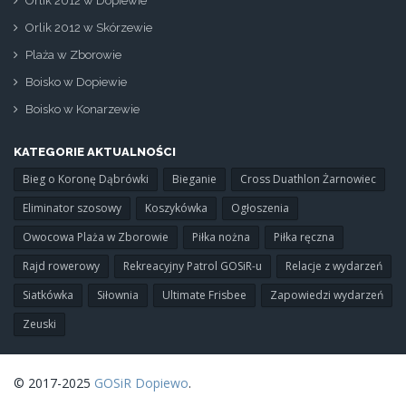
Orlik 2012 w Dopiewie
Orlik 2012 w Skórzewie
Plaża w Zborowie
Boisko w Dopiewie
Boisko w Konarzewie
KATEGORIE AKTUALNOŚCI
Bieg o Koronę Dąbrówki
Bieganie
Cross Duathlon Żarnowiec
Eliminator szosowy
Koszykówka
Ogłoszenia
Owocowa Plaża w Zborowie
Piłka nożna
Piłka ręczna
Rajd rowerowy
Rekreacyjny Patrol GOSiR-u
Relacje z wydarzeń
Siatkówka
Siłownia
Ultimate Frisbee
Zapowiedzi wydarzeń
Zeuski
© 2017-2025
GOSiR Dopiewo
.