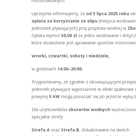
motorowodnych.
Uprzejmie informujemy, że
od 5 lipca 2025 roku
ob
opłata za korzystanie ze slipu
(miejsca wodowan
jednostek pływających) przy przystani wodnej w
Zbo
Opłata wynosi
50,00 zł
za jedno wodowanie i dotyczy
które dozwolone jest uprawianie sportów motorowodn
wtorki, czwartki, soboty i niedziele,
w godzinach
14:00–20:00.
Przypominamy, że zgodnie z obowiązującymi przepi
jednostki pływające wyposażone w silniki spalinowe
powyżej
5 kW
mogą poruszać się po jeziorze wyłącz
Dla użytkowników
skuterów wodnych
wyznaczono
specjalne strefy:
Strefa A
oraz
Strefa B
, zlokalizowane na dwóch