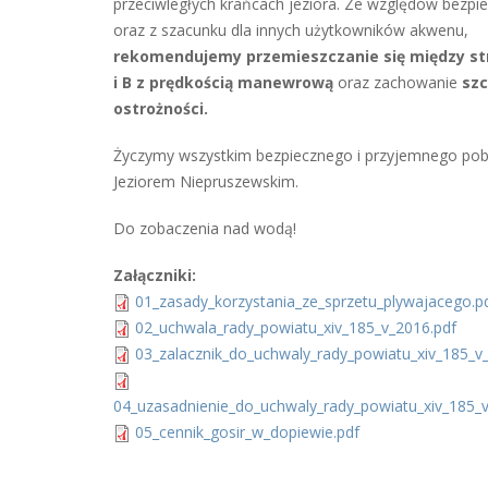
przeciwległych krańcach jeziora. Ze względów bezp
oraz z szacunku dla innych użytkowników akwenu,
rekomendujemy przemieszczanie się między st
i B z prędkością manewrową
oraz zachowanie
szc
ostrożności.
Życzymy wszystkim bezpiecznego i przyjemnego pob
Jeziorem Niepruszewskim.
Do zobaczenia nad wodą!
Załączniki:
01_zasady_korzystania_ze_sprzetu_plywajacego.p
02_uchwala_rady_powiatu_xiv_185_v_2016.pdf
03_zalacznik_do_uchwaly_rady_powiatu_xiv_185_v
04_uzasadnienie_do_uchwaly_rady_powiatu_xiv_185_v
05_cennik_gosir_w_dopiewie.pdf