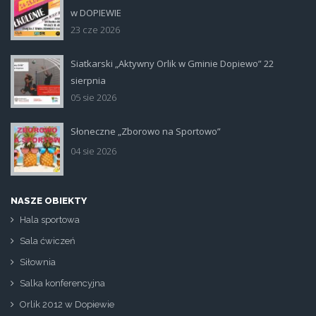
plakat.jpg
w DOPIEWIE
23 cze 2026
Siatkarski „Aktywny Orlik w Gminie Dopiewo” 22
siatka_poziom.jpg
sierpnia
05 sie 2026
Słoneczne „Zborowo na Sportowo”
ikona_zborowo_na_sportowo.jp
04 sie 2026
NASZE OBIEKTY
Hala sportowa
Sala ćwiczeń
Siłownia
Salka konferencyjna
Orlik 2012 w Dopiewie