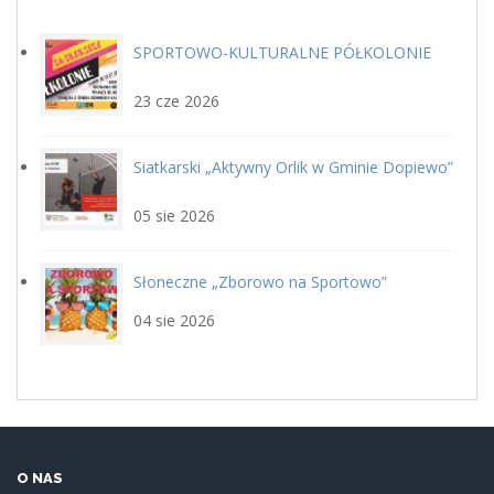
SPORTOWO-KULTURALNE PÓŁKOLONIE
plakat.jpg
LETNIE Z GOSiR w DOPIEWIE
23 cze 2026
Siatkarski „Aktywny Orlik w Gminie Dopiewo”
siatka_poziom.jpg
22 sierpnia
05 sie 2026
Słoneczne „Zborowo na Sportowo”
ikona_zborowo_na_sportowo.j
04 sie 2026
O NAS