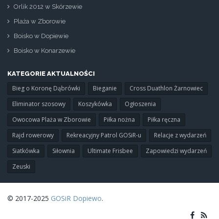
Orlik 2012 w Skórzewie
Plaża w Zborowie
Boisko w Dopiewie
Boisko w Konarzewie
KATEGORIE AKTUALNOŚCI
Bieg o Koronę Dąbrówki
Bieganie
Cross Duathlon Żarnowiec
Eliminator szosowy
Koszykówka
Ogłoszenia
Owocowa Plaża w Zborowie
Piłka nożna
Piłka ręczna
Rajd rowerowy
Rekreacyjny Patrol GOSiR-u
Relacje z wydarzeń
Siatkówka
Siłownia
Ultimate Frisbee
Zapowiedzi wydarzeń
Zeuski
© 2017-2025
GOSiR Dopiewo
.