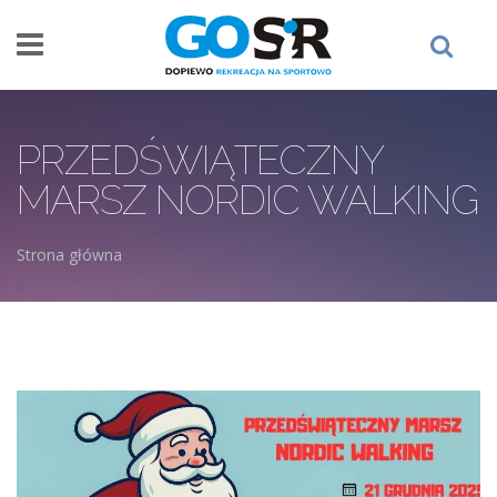
Przejdź do treści
PRZEDŚWIĄTECZNY
MARSZ NORDIC WALKING
Strona główna
Jesteś tutaj
21_grudnia_2025.jpg