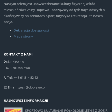
Naszym celem jest upowszechnianie kultury fizycznej wśród
mieszkańców Gminy Dopiewo - począwszy od tych najmłodszych a
skończywszy na seniorach. Sport, turystyka i rekreacja - to nasza
pasja.
Deklaracja dostępności
Mapa strony
KONTAKT Z NAMI
ul. Polna 1a,
62-070 Dopiewo
Tel:
+48 61 814 82 62
Email:
gosir@dopiewo.pl
NAJNOWSZE INFORMACJE
SPORTOWO-KULTURALNE PÓŁKOLONIE LETNIE Z GOSiR