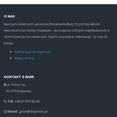
O NAS
Naszym celem jest upowszechnianie kultury fizycznej wśród
mieszkańców Gminy Dopiewo - począwszy od tych najmłodszych a
skończywszy na seniorach. Sport, turystyka i rekreacja - to nasza
pasja.
Deklaracja dostępności
Mapa strony
KONTAKT Z NAMI
ul. Polna 1a,
62-070 Dopiewo
Tel:
+48 61 814 82 62
Email:
gosir@dopiewo.pl