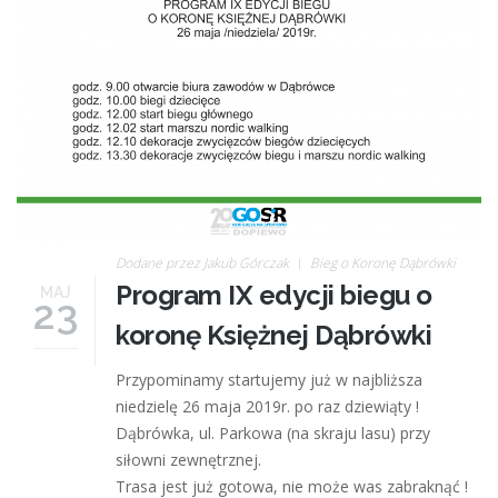
Dodane przez
Jakub Górczak
Bieg o Koronę Dąbrówki
Program IX edycji biegu o
MAJ
23
koronę Księżnej Dąbrówki
Przypominamy startujemy już w najbliższa
niedzielę 26 maja 2019r. po raz dziewiąty !
Dąbrówka, ul. Parkowa (na skraju lasu) przy
siłowni zewnętrznej.
Trasa jest już gotowa, nie może was zabraknąć !