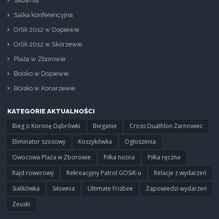
Siłownia
Salka konferencyjna
Orlik 2012 w Dopiewie
Orlik 2012 w Skórzewie
Plaża w Zborowie
Boisko w Dopiewie
Boisko w Konarzewie
KATEGORIE AKTUALNOŚCI
Bieg o Koronę Dąbrówki
Bieganie
Cross Duathlon Żarnowiec
Eliminator szosowy
Koszykówka
Ogłoszenia
Owocowa Plaża w Zborowie
Piłka nożna
Piłka ręczna
Rajd rowerowy
Rekreacyjny Patrol GOSiR-u
Relacje z wydarzeń
Siatkówka
Siłownia
Ultimate Frisbee
Zapowiedzi wydarzeń
Zeuski