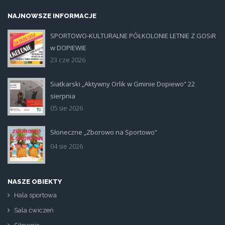
NAJNOWSZE INFORMACJE
SPORTOWO-KULTURALNE PÓŁKOLONIE LETNIE Z GOSiR
plakat.jpg
w DOPIEWIE
23 cze 2026
Siatkarski „Aktywny Orlik w Gminie Dopiewo” 22
siatka_poziom.jpg
sierpnia
05 sie 2026
Słoneczne „Zborowo na Sportowo”
ikona_zborowo_na_sportowo.jp
04 sie 2026
NASZE OBIEKTY
Hala sportowa
Sala ćwiczeń