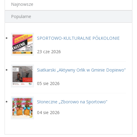
Najnowsze
Popularne
SPORTOWO-KULTURALNE PÓŁKOLONIE
plakat.jpg
LETNIE Z GOSiR w DOPIEWIE
23 cze 2026
Siatkarski „Aktywny Orlik w Gminie Dopiewo”
siatka_poziom.jpg
22 sierpnia
05 sie 2026
Słoneczne „Zborowo na Sportowo”
ikona_zborowo_na_sportowo.j
04 sie 2026