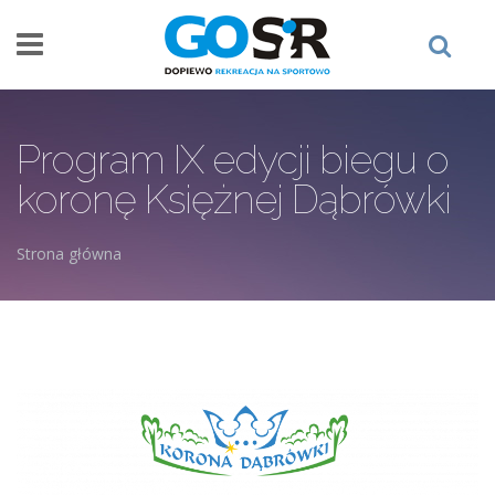
Przejdź do treści
Program IX edycji biegu o
koronę Księżnej Dąbrówki
Strona główna
Jesteś tutaj
plansza_program_korona_dabr