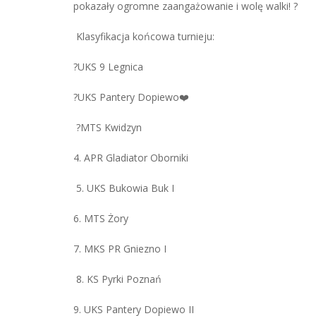
pokazały ogromne zaangażowanie i wolę walki! ?
Klasyfikacja końcowa turnieju:
?UKS 9 Legnica
?UKS Pantery Dopiewo❤️
?MTS Kwidzyn
4. APR Gladiator Oborniki
5. UKS Bukowia Buk I
6. MTS Żory
7. MKS PR Gniezno I
8. KS Pyrki Poznań
9. UKS Pantery Dopiewo II