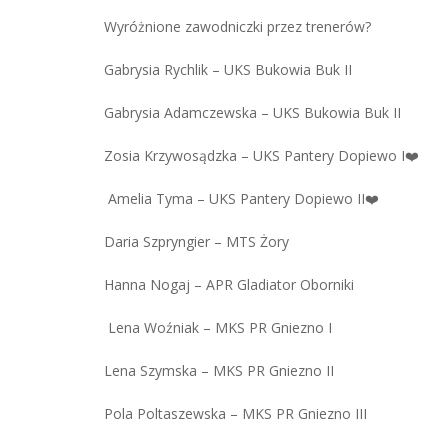
Wyróżnione zawodniczki przez trenerów?
Gabrysia Rychlik – UKS Bukowia Buk II
Gabrysia Adamczewska – UKS Bukowia Buk II
Zosia Krzywosądzka – UKS Pantery Dopiewo I❤️
Amelia Tyma – UKS Pantery Dopiewo II❤️
Daria Szpryngier – MTS Żory
Hanna Nogaj – APR Gladiator Oborniki
Lena Woźniak – MKS PR Gniezno I
Lena Szymska – MKS PR Gniezno II
Pola Poltaszewska – MKS PR Gniezno III