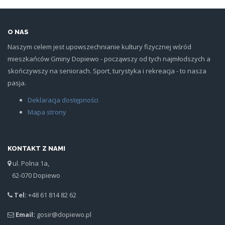
O NAS
Naszym celem jest upowszechnianie kultury fizycznej wśród
mieszkańców Gminy Dopiewo - począwszy od tych najmłodszych a
skończywszy na seniorach. Sport, turystyka i rekreacja - to nasza
pasja.
Deklaracja dostępności
Mapa strony
KONTAKT Z NAMI
ul. Polna 1a,
62-070 Dopiewo
Tel:
+48 61 814 82 62
Email:
gosir@dopiewo.pl