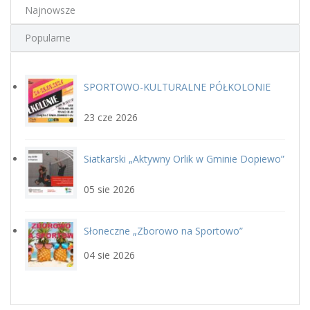
Najnowsze
Popularne
SPORTOWO-KULTURALNE PÓŁKOLONIE
plakat.jpg
LETNIE Z GOSiR w DOPIEWIE
23 cze 2026
Siatkarski „Aktywny Orlik w Gminie Dopiewo”
siatka_poziom.jpg
22 sierpnia
05 sie 2026
Słoneczne „Zborowo na Sportowo”
ikona_zborowo_na_sportowo.j
04 sie 2026