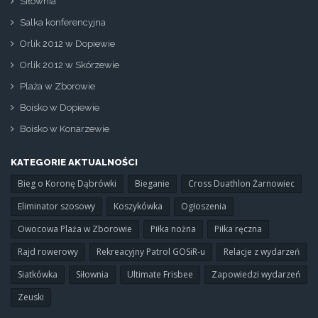
Siłownia
Salka konferencyjna
Orlik 2012 w Dopiewie
Orlik 2012 w Skórzewie
Plaża w Zborowie
Boisko w Dopiewie
Boisko w Konarzewie
KATEGORIE AKTUALNOŚCI
Bieg o Koronę Dąbrówki
Bieganie
Cross Duathlon Żarnowiec
Eliminator szosowy
Koszykówka
Ogłoszenia
Owocowa Plaża w Zborowie
Piłka nożna
Piłka ręczna
Rajd rowerowy
Rekreacyjny Patrol GOSiR-u
Relacje z wydarzeń
Siatkówka
Siłownia
Ultimate Frisbee
Zapowiedzi wydarzeń
Zeuski