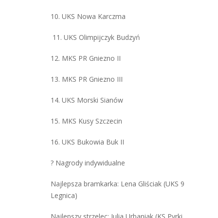
10. UKS Nowa Karczma
11. UKS Olimpijczyk Budzyń
12. MKS PR Gniezno II
13. MKS PR Gniezno III
14. UKS Morski Sianów
15. MKS Kusy Szczecin
16. UKS Bukowia Buk II
? Nagrody indywidualne
Najlepsza bramkarka: Lena Gliściak (UKS 9
Legnica)
Najlepszy strzelec: Julia Urbaniak (KS Pyrki