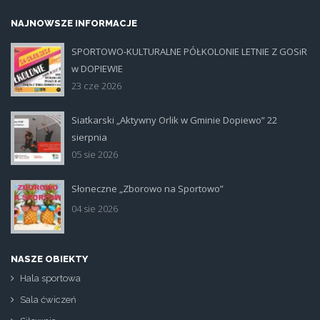
NAJNOWSZE INFORMACJE
SPORTOWO-KULTURALNE PÓŁKOLONIE LETNIE Z GOSiR
plakat.jpg
w DOPIEWIE
23 cze 2026
Siatkarski „Aktywny Orlik w Gminie Dopiewo” 22
siatka_poziom.jpg
sierpnia
05 sie 2026
Słoneczne „Zborowo na Sportowo”
ikona_zborowo_na_sportowo.jp
04 sie 2026
NASZE OBIEKTY
Hala sportowa
Sala ćwiczeń