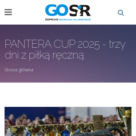
Przejdź do treści
PANTERA CUP 2025 - trzy
dni z piłką ręczną
Strona główna
Jesteś tutaj
558212738_1316040553650356_