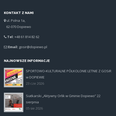
KONTAKT Z NAMI
ul. Polna 1a,
62-070 Dopiewo
Tel:
+48 61 814 82 62
Email:
gosir@dopiewo.pl
NAJNOWSZE INFORMACJE
SPORTOWO-KULTURALNE PÓŁKOLONIE LETNIE Z GOSiR
plakat.jpg
w DOPIEWIE
23 cze 2026
Siatkarski „Aktywny Orlik w Gminie Dopiewo” 22
siatka_poziom.jpg
sierpnia
05 sie 2026