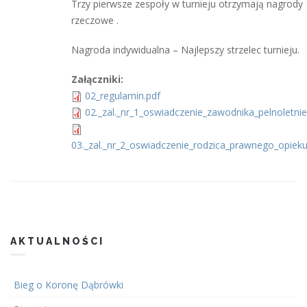
Trzy pierwsze zespoły w turnieju otrzymają nagrody
rzeczowe .
Nagroda indywidualna – Najlepszy strzelec turnieju.
Załączniki:
02_regulamin.pdf
02._zal._nr_1_oswiadczenie_zawodnika_pelnoletni
03._zal._nr_2_oswiadczenie_rodzica_prawnego_opieku
AKTUALNOŚCI
Bieg o Koronę Dąbrówki