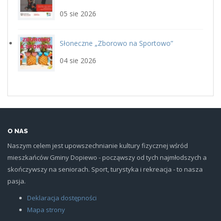
siatka_poziom.jpg
22 sierpnia
05 sie 2026
Słoneczne „Zborowo na Sportowo”
ikona_zborowo_na_sportowo.j
04 sie 2026
O NAS
Naszym celem jest upowszechnianie kultury fizycznej wśród
mieszkańców Gminy Dopiewo - począwszy od tych najmłodszych a
skończywszy na seniorach. Sport, turystyka i rekreacja - to nasza
pasja.
Deklaracja dostępności
Mapa strony