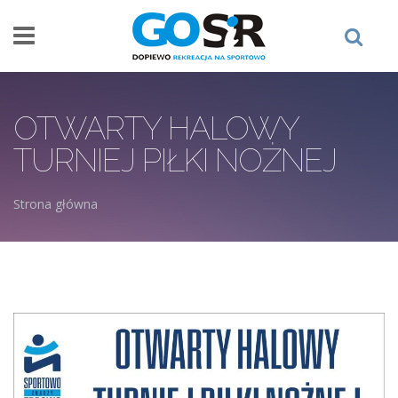
Przejdź do treści
OTWARTY HALOWY
TURNIEJ PIŁKI NOŻNEJ
Strona główna
Jesteś tutaj
plakatv2.jpg