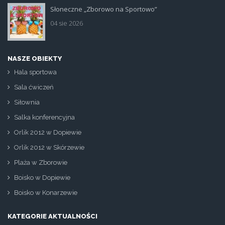
Słoneczne „Zborowo na Sportowo”
ikona_zborowo_na_sportowo.jp
04 sie 2026
NASZE OBIEKTY
Hala sportowa
Sala ćwiczeń
Siłownia
Salka konferencyjna
Orlik 2012 w Dopiewie
Orlik 2012 w Skórzewie
Plaża w Zborowie
Boisko w Dopiewie
Boisko w Konarzewie
KATEGORIE AKTUALNOŚCI