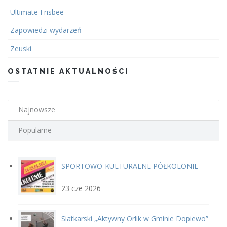
Ultimate Frisbee
Zapowiedzi wydarzeń
Zeuski
OSTATNIE AKTUALNOŚCI
Najnowsze
Popularne
SPORTOWO-KULTURALNE PÓŁKOLONIE
plakat.jpg
LETNIE Z GOSiR w DOPIEWIE
23 cze 2026
Siatkarski „Aktywny Orlik w Gminie Dopiewo”