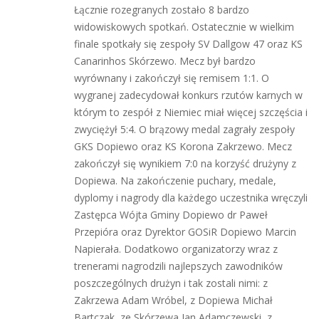
Łącznie rozegranych zostało 8 bardzo
widowiskowych spotkań. Ostatecznie w wielkim
finale spotkały się zespoły SV Dallgow 47 oraz KS
Canarinhos Skórzewo. Mecz był bardzo
wyrównany i zakończył się remisem 1:1. O
wygranej zadecydował konkurs rzutów karnych w
którym to zespół z Niemiec miał więcej szczęścia i
zwyciężył 5:4. O brązowy medal zagrały zespoły
GKS Dopiewo oraz KS Korona Zakrzewo. Mecz
zakończył się wynikiem 7:0 na korzyść drużyny z
Dopiewa. Na zakończenie puchary, medale,
dyplomy i nagrody dla każdego uczestnika wręczyli
Zastępca Wójta Gminy Dopiewo dr Paweł
Przepióra oraz Dyrektor GOSiR Dopiewo Marcin
Napierała. Dodatkowo organizatorzy wraz z
trenerami nagrodzili najlepszych zawodników
poszczególnych drużyn i tak zostali nimi: z
Zakrzewa Adam Wróbel, z Dopiewa Michał
Bartczak, ze Skórzewa Jan Adamczewski, z