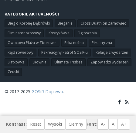
KATEGORIE AKTUALNOŚCI
Bieg o Koronę Dąbrówki
Bieganie
Cross Duathlon Żarnowiec
Eliminator szosowy
Koszykówka
Ogłoszenia
Owocowa Plaża w Zborowie
Piłka nożna
Piłka ręczna
Rajd rowerowy
Rekreacyjny Patrol GOSiR-u
Relacje z wydarzeń
Siatkówka
Siłownia
Ultimate Frisbee
Zapowiedzi wydarzeń
Zeuski
© 2017-2025
GOSiR Dopiewo
.
Kontrast:
Reset
Wysoki
Ciemny
Font:
A-
A
A+