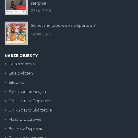
siatka_poziom.jpg
sierpnia
05 sie 2026
Słoneczne „Zborowo na Sportowo”
ikona_zborowo_na_sportowo.jp
04 sie 2026
NASZE OBIEKTY
Hala sportowa
Sala ćwiczeń
Siłownia
Salka konferencyjna
Orlik 2012 w Dopiewie
Orlik 2012 w Skórzewie
Plaża w Zborowie
Boisko w Dopiewie
Boisko w Konarzewie