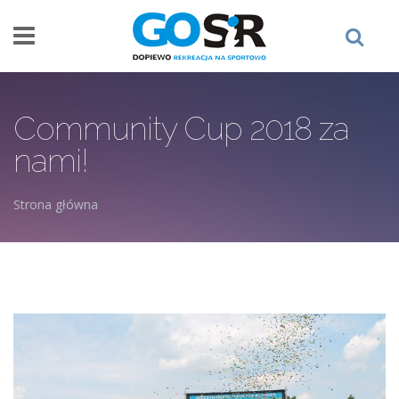
Przejdź do treści
Community Cup 2018 za
nami!
Strona główna
Jesteś tutaj
img_8000.jpg