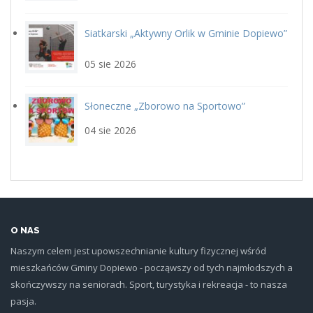
Siatkarski „Aktywny Orlik w Gminie Dopiewo”
siatka_poziom.jpg
22 sierpnia
05 sie 2026
Słoneczne „Zborowo na Sportowo”
ikona_zborowo_na_sportowo.j
04 sie 2026
O NAS
Naszym celem jest upowszechnianie kultury fizycznej wśród
mieszkańców Gminy Dopiewo - począwszy od tych najmłodszych a
skończywszy na seniorach. Sport, turystyka i rekreacja - to nasza
pasja.