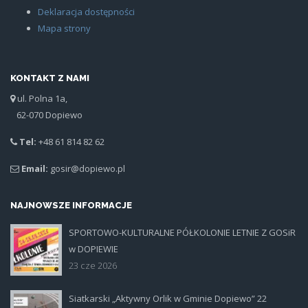
Deklaracja dostępności
Mapa strony
KONTAKT Z NAMI
ul. Polna 1a,
62-070 Dopiewo
Tel:
+48 61 814 82 62
Email:
gosir@dopiewo.pl
NAJNOWSZE INFORMACJE
SPORTOWO-KULTURALNE PÓŁKOLONIE LETNIE Z GOSiR
plakat.jpg
w DOPIEWIE
23 cze 2026
Siatkarski „Aktywny Orlik w Gminie Dopiewo” 22