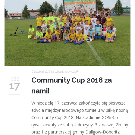
Dodane przez
Jakub Górczak
Community Cup 2018 za
CZE
17
nami!
W niedzielę 17. czerwca zakończyła się pierwsza
edycja międzynarodowego turnieju w piłkę nożną
Community Cup 2018. Na stadionie GOSiR-u
rywalizowały ze sobą 4 drużyny: 3 z naszej Gminy
oraz 1 z partnerskiej gminy Dallgow-Döberitz.