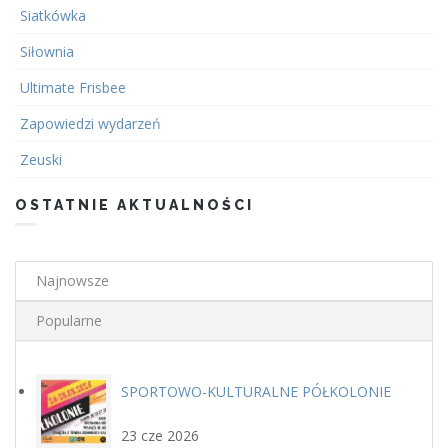
Siatkówka
Siłownia
Ultimate Frisbee
Zapowiedzi wydarzeń
Zeuski
OSTATNIE AKTUALNOŚCI
Najnowsze
Popularne
SPORTOWO-KULTURALNE PÓŁKOLONIE
plakat.jpg
LETNIE Z GOSiR w DOPIEWIE
23 cze 2026