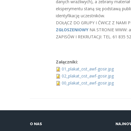
danych wrażliwych), a zebrany materiał 
eksperymentu staną się podstawą publ
identyfikację uczestników.
DOŁĄCZ DO GRUPY I ĆWICZ Z NAMI PR
ZGŁOSZENIOWY
NA STRONIE WWW: aw
ZAPISÓW I REKRUTACJI: TEL. 61 835 52
Załączniki:
01_plakat_ost_awf-gosir.jpg
02_plakat_ost_awf-gosir.jpg
00_plakat_ost_awf-gosir.jpg
O NAS
NAJNOW