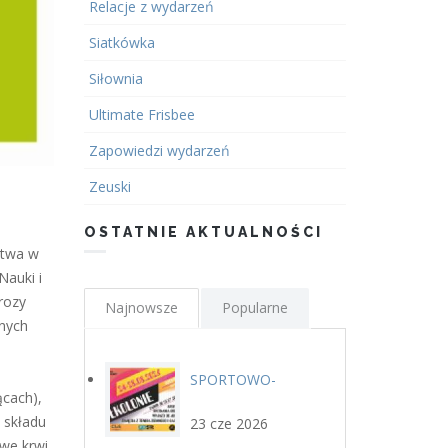
Relacje z wydarzeń
Siatkówka
Siłownia
Ultimate Frisbee
Zapowiedzi wydarzeń
Zeuski
OSTATNIE AKTUALNOŚCI
ctwa w
Nauki i
rozy
Najnowsze
Popularne
lnych
SPORTOWO-
plakat.jpg
ącach),
KULTURALNE
 składu
23 cze 2026
we krwi,