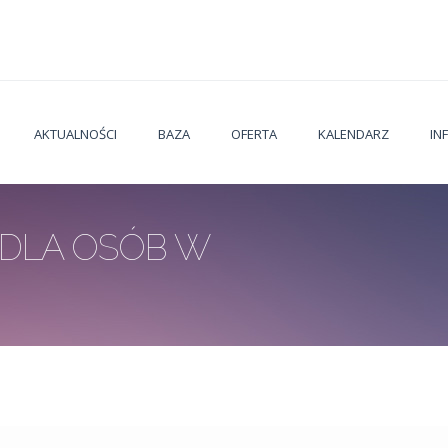
AKTUALNOŚCI
BAZA
OFERTA
KALENDARZ
IN
 DLA OSÓB W
Jesteś t