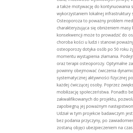
a także motywację do kontynuowania s
wykorzystaniem lokalnej infrastruktury 
Osteoporoza to poważny problem medy
charakteryzująca się obniżeniem masy k
konsekwencji może to prowadzić do osłab
choroba kości u ludzi i stanowi poważ
osteoporozy dotyka osób po 50 roku ży
momentu wystąpienia złamania. Podejmo
oraz terapii osteoporozy. Optymalne za
powinny obejmować ćwiczenia dynamic
systematycznej aktywności fizycznej po
każdej ćwiczącej osoby. Poprzez zwię
mobilizację społeczeństwa. Ponadto b
zakwalifikowanych do projektu, pozwo
zapobiegną jej poważnym następstwom w
Udział w tym projekcie badawczym jest 
bez podania przyczyny, po zawiadomieni
zostaną objęci ubezpieczeniem na czas 