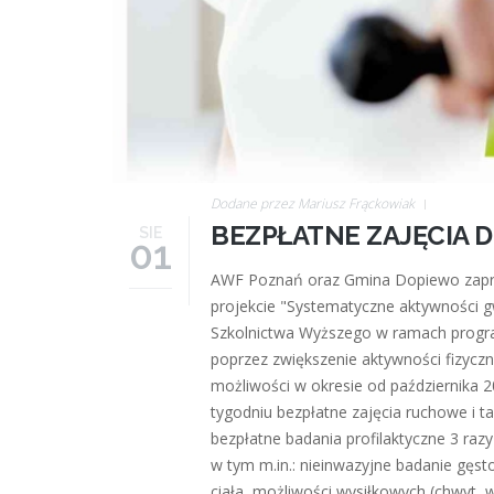
Dodane przez
Mariusz Frąckowiak
BEZPŁATNE ZAJĘCIA D
SIE
01
AWF Poznań oraz Gmina Dopiewo zapras
projekcie "Systematyczne aktywności 
Szkolnictwa Wyższego w ramach progra
poprzez zwiększenie aktywności fizycz
możliwości w okresie od października 2
tygodniu bezpłatne zajęcia ruchowe i t
bezpłatne badania profilaktyczne 3 raz
w tym m.in.: nieinwazyjne badanie gęs
ciała, możliwości wysiłkowych (chwyt, 