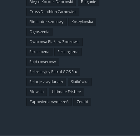
Bieg o Koronę Dąbrówki
Bieganie
Cross Duathlon Żarnowiec
Eliminator szosowy
Koszykówka
Ogłoszenia
Owocowa Plaża w Zborowie
Piłka nożna
Piłka ręczna
Rajd rowerowy
Rekreacyjny Patrol GOSiR-u
Relacje z wydarzeń
Siatkówka
Siłownia
Ultimate Frisbee
Zapowiedzi wydarzeń
Zeuski