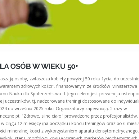
LA OSÓB W WIEKU 50+
zają osoby, zwłaszcza kobiety powyżej 50 roku życia, do uczestni
gwarantem zdrowych kości", finansowanym ze środków Ministerstwa 
mu Nauka dla Społeczeństwa II. Jego celem jest prewencja osteopo
nej uczestników, tj. nadzorowane treningi dostosowane do indywidua
024 do września 2025 roku. Organizatorzy zapewniają: 2 razy w
aneczne pt. "Zdrowe, silne ciało" prowadzone przez profesjonalistów,
y w ciągu 12 miesięcy (na początku i końcu treningów oraz po 6 miesi
tości mineralnej kości z wykorzystaniem aparatu densytometrycznego,
wyskok, step), morfologii krwi i wybranych markerów biochemicznych 