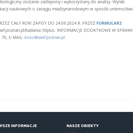
biologiczny zostanie zaślepiony i wykorzystany do analizy. Wyniki
ikacji naukowych o zasięgu międzynarodowym w sposób uniemożliwi
ZEZ CAŁY ROK! ZAPISY DO 24.09.2024 R. PRZEZ
FORMULARZ
f.poznan.pl/badania-50plus. INFORMACJE DODATKOWE W SPRAWI
 70, E-MAIL:
kosci@awf.poznan.pl
.
SZE INFORMACJE
NASZE OBIEKTY