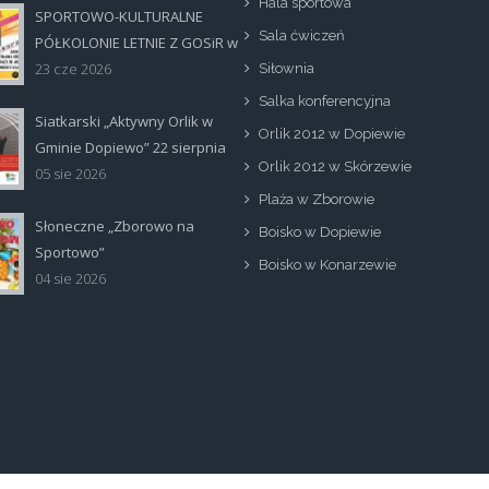
Hala sportowa
SPORTOWO-KULTURALNE
at.jpg
Sala ćwiczeń
PÓŁKOLONIE LETNIE Z GOSiR w
DOPIEWIE
23 cze 2026
Siłownia
Salka konferencyjna
Siatkarski „Aktywny Orlik w
Orlik 2012 w Dopiewie
tka_poziom.jpg
Gminie Dopiewo” 22 sierpnia
Orlik 2012 w Skórzewie
05 sie 2026
Plaża w Zborowie
Słoneczne „Zborowo na
Boisko w Dopiewie
na_zborowo_na_sportowo.jpg
Sportowo”
Boisko w Konarzewie
04 sie 2026