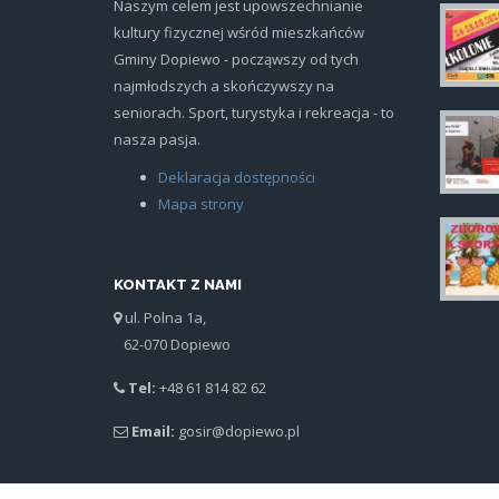
Naszym celem jest upowszechnianie
kultury fizycznej wśród mieszkańców
plak
Gminy Dopiewo - począwszy od tych
najmłodszych a skończywszy na
seniorach. Sport, turystyka i rekreacja - to
nasza pasja.
sia
Deklaracja dostępności
Mapa strony
iko
KONTAKT Z NAMI
ul. Polna 1a,
62-070 Dopiewo
Tel:
+48 61 814 82 62
Email:
gosir@dopiewo.pl