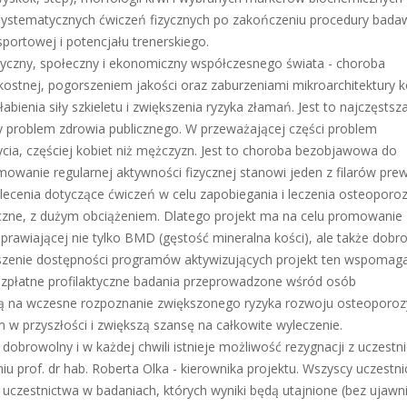
ystematycznych ćwiczeń fizycznych po zakończeniu procedury badaw
sportowej i potencjału trenerskiego.
czny, społeczny i ekonomiczny współczesnego świata - choroba
ostnej, pogorszeniem jakości oraz zaburzeniami mikroarchitektury k
ienia siły szkieletu i zwiększenia ryzyka złamań. Jest to najczęstsz
ny problem zdrowia publicznego. W przeważającej części problem
cia, częściej kobiet niż mężczyzn. Jest to choroba bezobjawowa do
wanie regularnej aktywności fizycznej stanowi jeden z filarów prew
lecenia dotyczące ćwiczeń w celu zapobiegania i leczenia osteoporo
zne, z dużym obciążeniem. Dlatego projekt ma na celu promowanie
prawiającej nie tylko BMD (gęstość mineralna kości), ale także dobr
kszenie dostępności programów aktywizujących projekt ten wspomag
ezpłatne profilaktyczne badania przeprowadzone wśród osób
lą na wczesne rozpoznanie zwiększonego ryzyka rozwoju osteoporoz
 przyszłości i zwiększą szansę na całkowite wyleczenie.
dobrowolny i w każdej chwili istnieje możliwość rezygnacji z uczestn
u prof. dr hab. Roberta Olka - kierownika projektu. Wszyscy uczestni
uczestnictwa w badaniach, których wyniki będą utajnione (bez ujawn