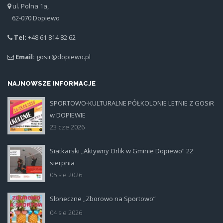
ul. Polna 1a,
62-070 Dopiewo
Tel:
+48 61 814 82 62
Email:
gosir@dopiewo.pl
NAJNOWSZE INFORMACJE
SPORTOWO-KULTURALNE PÓŁKOLONIE LETNIE Z GOSiR
plakat.jpg
w DOPIEWIE
23 cze 2026
Siatkarski „Aktywny Orlik w Gminie Dopiewo” 22
siatka_poziom.jpg
sierpnia
05 sie 2026
Słoneczne „Zborowo na Sportowo”
ikona_zborowo_na_sportowo.jp
04 sie 2026