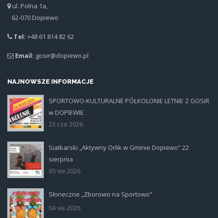
ul. Polna 1a,
62-070 Dopiewo
Tel:
+48 61 814 82 62
Email:
gosir@dopiewo.pl
NAJNOWSZE INFORMACJE
SPORTOWO-KULTURALNE PÓŁKOLONIE LETNIE Z GOSiR
plakat.jpg
w DOPIEWIE
23 cze 2026
Siatkarski „Aktywny Orlik w Gminie Dopiewo” 22
siatka_poziom.jpg
sierpnia
05 sie 2026
Słoneczne „Zborowo na Sportowo”
ikona_zborowo_na_sportowo.jp
04 sie 2026