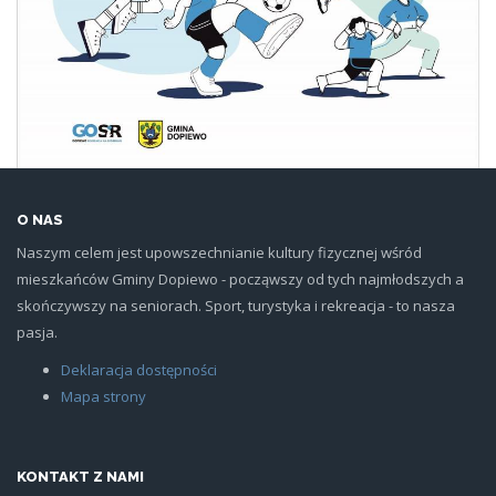
O NAS
Naszym celem jest upowszechnianie kultury fizycznej wśród
mieszkańców Gminy Dopiewo - począwszy od tych najmłodszych a
skończywszy na seniorach. Sport, turystyka i rekreacja - to nasza
pasja.
Deklaracja dostępności
Mapa strony
KONTAKT Z NAMI