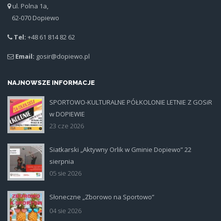
ul. Polna 1a,
62-070 Dopiewo
Tel:
+48 61 814 82 62
Email:
gosir@dopiewo.pl
NAJNOWSZE INFORMACJE
SPORTOWO-KULTURALNE PÓŁKOLONIE LETNIE Z GOSiR
plakat.jpg
w DOPIEWIE
23 cze 2026
Siatkarski „Aktywny Orlik w Gminie Dopiewo” 22
siatka_poziom.jpg
sierpnia
05 sie 2026
Słoneczne „Zborowo na Sportowo”
ikona_zborowo_na_sportowo.jp
04 sie 2026