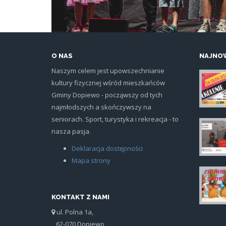
O NAS
NAJNOW
Naszym celem jest upowszechnianie
kultury fizycznej wśród mieszkańców
plak
Gminy Dopiewo - począwszy od tych
najmłodszych a skończywszy na
seniorach. Sport, turystyka i rekreacja - to
nasza pasja.
sia
Deklaracja dostępności
Mapa strony
iko
KONTAKT Z NAMI
ul. Polna 1a,
62-070 Dopiewo