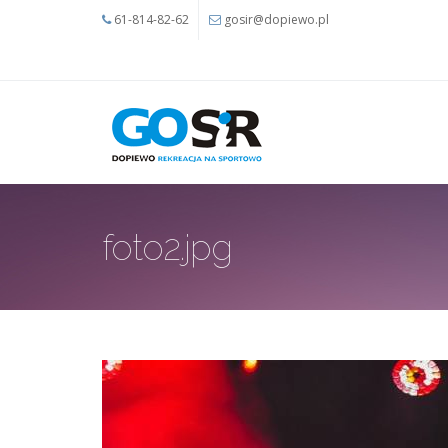
Przejdź do treści
61-814-82-62
gosir@dopiewo.pl
foto2.jpg