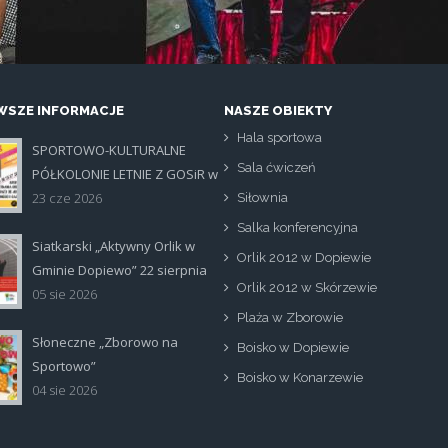
SZE INFORMACJE
NASZE OBIEKTY
Hala sportowa
SPORTOWO-KULTURALNE
at.jpg
Sala ćwiczeń
PÓŁKOLONIE LETNIE Z GOSiR w
DOPIEWIE
23 cze 2026
Siłownia
Salka konferencyjna
Siatkarski „Aktywny Orlik w
Orlik 2012 w Dopiewie
tka_poziom.jpg
Gminie Dopiewo” 22 sierpnia
Orlik 2012 w Skórzewie
05 sie 2026
Plaża w Zborowie
Słoneczne „Zborowo na
Boisko w Dopiewie
na_zborowo_na_sportowo.jpg
Sportowo”
Boisko w Konarzewie
04 sie 2026