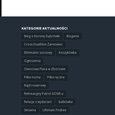
KATEGORIE AKTUALNOŚCI
Bieg o Koronę Dąbrówki
Bieganie
Cross Duathlon Żarnowiec
Eliminator szosowy
Koszykówka
Ogłoszenia
Owocowa Plaża w Zborowie
Piłka nożna
Piłka ręczna
Rajd rowerowy
Rekreacyjny Patrol GOSiR-u
Relacje z wydarzeń
Siatkówka
Siłownia
Ultimate Frisbee