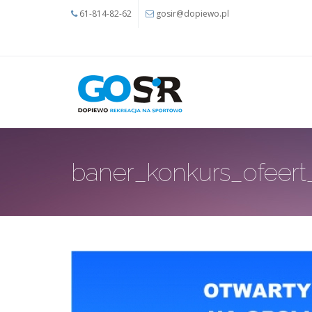
Przejdź do treści
61-814-82-62
gosir@dopiewo.pl
baner_konkurs_ofeert