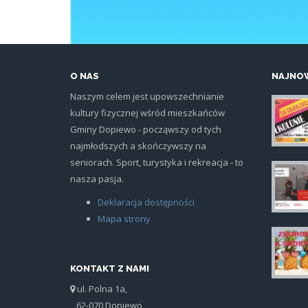
O NAS
NAJNOW
Naszym celem jest upowszechnianie
kultury fizycznej wśród mieszkańców
plak
Gminy Dopiewo - począwszy od tych
najmłodszych a skończywszy na
seniorach. Sport, turystyka i rekreacja - to
nasza pasja.
sia
Deklaracja dostępności
Mapa strony
iko
KONTAKT Z NAMI
ul. Polna 1a,
62-070 Dopiewo