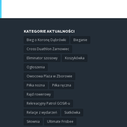
KATEGORIE AKTUALNOŚCI
Bieg o Koronę Dąbrówki
Bieganie
Cross Duathlon Żarnowiec
Eliminator szosowy
Koszykówka
Ogłoszenia
Owocowa Plaża w Zborowie
Piłka nożna
Piłka ręczna
Rajd rowerowy
Rekreacyjny Patrol GOSiR-u
Relacje z wydarzeń
Siatkówka
Siłownia
Ultimate Frisbee