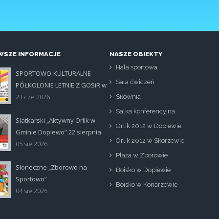
SZE INFORMACJE
NASZE OBIEKTY
Hala sportowa
SPORTOWO-KULTURALNE
at.jpg
Sala ćwiczeń
PÓŁKOLONIE LETNIE Z GOSiR w
DOPIEWIE
23 cze 2026
Siłownia
Salka konferencyjna
Siatkarski „Aktywny Orlik w
Orlik 2012 w Dopiewie
tka_poziom.jpg
Gminie Dopiewo” 22 sierpnia
Orlik 2012 w Skórzewie
05 sie 2026
Plaża w Zborowie
Słoneczne „Zborowo na
Boisko w Dopiewie
na_zborowo_na_sportowo.jpg
Sportowo”
Boisko w Konarzewie
04 sie 2026