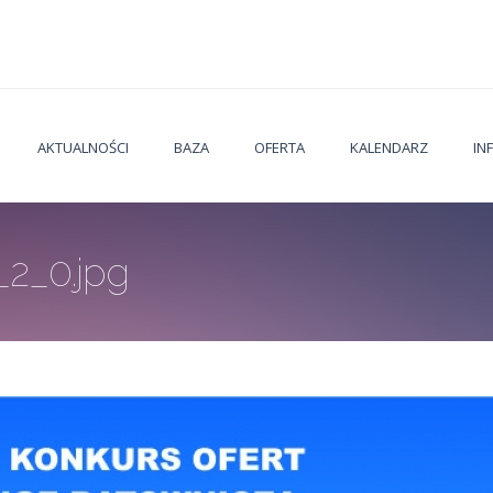
AKTUALNOŚCI
BAZA
OFERTA
KALENDARZ
IN
_2_0.jpg
Jesteś t